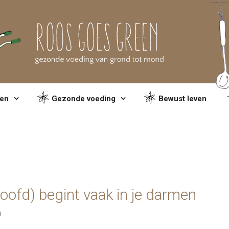
en
Gezonde voeding
Bewust leven
 hoofd) begint vaak in je darmen
g