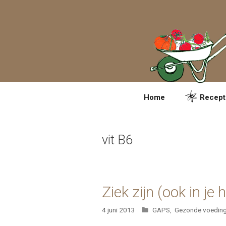
Spring
naar
inhoud
Home
Recept
vit B6
Ziek zijn (ook in je
Categorieën
4 juni 2013
GAPS
,
Gezonde voedin