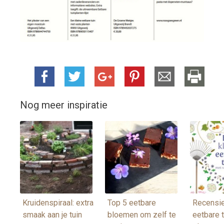
Nog meer inspiratie
Kruidenspiraal: extra
Top 5 eetbare
Recensie
smaak aan je tuin
bloemen om zelf te
eetbare 