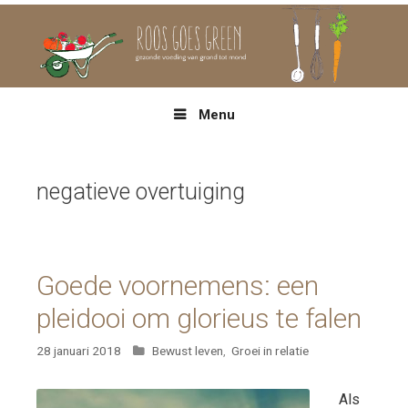
Spring
naar
inhoud
Menu
negatieve overtuiging
Goede voornemens: een
pleidooi om glorieus te falen
Categorieën
28 januari 2018
Bewust leven
,
Groei in relatie
Als