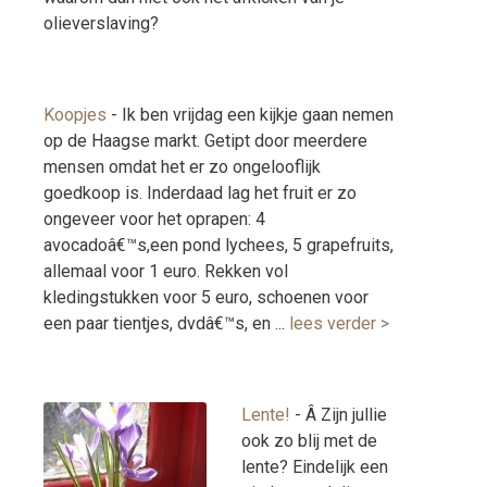
olieverslaving?
Koopjes
-
Ik ben vrijdag een kijkje gaan nemen
op de Haagse markt. Getipt door meerdere
mensen omdat het er zo ongelooflijk
goedkoop is. Inderdaad lag het fruit er zo
ongeveer voor het oprapen: 4
avocadoâ€™s,een pond lychees, 5 grapefruits,
allemaal voor 1 euro. Rekken vol
kledingstukken voor 5 euro, schoenen voor
een paar tientjes, dvdâ€™s, en ...
lees verder >
Lente!
-
Â Zijn jullie
ook zo blij met de
lente? Eindelijk een