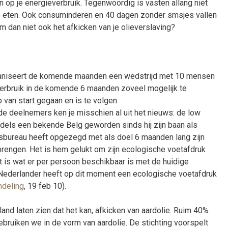
 op je energieverbruik. Tegenwoordig is vasten allang niet
je eten. Ook consuminderen en 40 dagen zonder smsjes vallen
 dan niet ook het afkicken van je olieverslaving?
aniseert de komende maanden een wedstrijd met 10 mensen
erbruik in de komende 6 maanden zoveel mogelijk te
 van start gegaan en is te volgen
de deelnemers ken je misschien al uit het nieuws: de low
dels een bekende Belg geworden sinds hij zijn baan als
esbureau heeft opgezegd met als doel 6 maanden lang zijn
 brengen. Het is hem gelukt om zijn ecologische voetafdruk
at is wat er per persoon beschikbaar is met de huidige
Nederlander heeft op dit moment een ecologische voetafdruk
deling
, 19 feb 10).
and laten zien dat het kan, afkicken van aardolie. Ruim 40%
ebruiken we in de vorm van aardolie. De stichting voorspelt