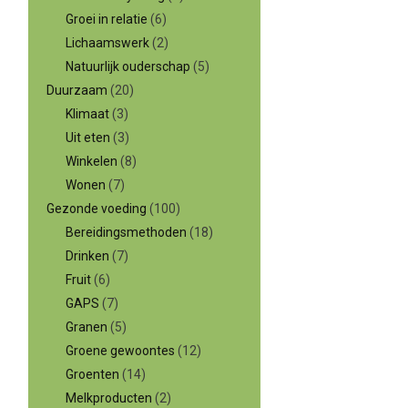
Groei in relatie
(6)
Lichaamswerk
(2)
Natuurlijk ouderschap
(5)
Duurzaam
(20)
Klimaat
(3)
Uit eten
(3)
Winkelen
(8)
Wonen
(7)
Gezonde voeding
(100)
Bereidingsmethoden
(18)
Drinken
(7)
Fruit
(6)
GAPS
(7)
Granen
(5)
Groene gewoontes
(12)
Groenten
(14)
Melkproducten
(2)