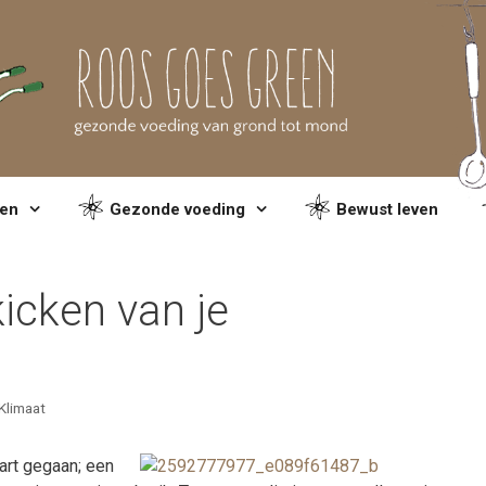
en
Gezonde voeding
Bewust leven
kicken van je
Klimaat
art gegaan; een