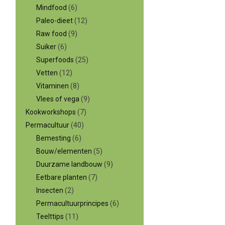
Mindfood
(6)
Paleo-dieet
(12)
Raw food
(9)
Suiker
(6)
Superfoods
(25)
Vetten
(12)
Vitaminen
(8)
Vlees of vega
(9)
Kookworkshops
(7)
Permacultuur
(40)
Bemesting
(6)
Bouw/elementen
(5)
Duurzame landbouw
(9)
Eetbare planten
(7)
Insecten
(2)
Permacultuurprincipes
(6)
Teelttips
(11)