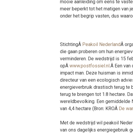
mooie aanleiding om eens te vasten
meer beperkt tot het matigen van 
onder het begrip vasten, dus waarom
StichtingÂ
Peakoil Nederland
Â org
die gaan proberen om hun energiev
verminderen. De wedstrijd is 15 feb
opÂ
www.postfossiel.nl
.Â Een van 
impact man. Deze huisman is inmid
directeur van een ecologisch advi
energieverbruik drastisch terug te
terug te brengen tot 1.8 hectare. D
wereldbevolking. Een gemiddelde 
van 4,4 hectare (Bron: KROÂ
De wan
Met de wedstrijd wil peakoil Nederl
van ons dagelijks energiegebruik g