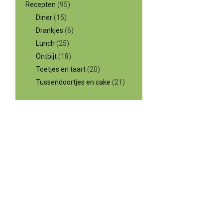
Recepten
(95)
Diner
(15)
Drankjes
(6)
Lunch
(25)
Ontbijt
(18)
Toetjes en taart
(20)
Tussendoortjes en cake
(21)