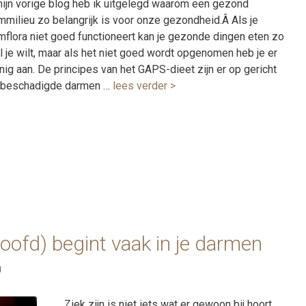
mijn vorige blog heb ik uitgelegd waarom een gezond
mmilieu zo belangrijk is voor onze gezondheid.Â Als je
mflora niet goed functioneert kan je gezonde dingen eten zo
l je wilt, maar als het niet goed wordt opgenomen heb je er
nig aan. De principes van het GAPS-dieet zijn er op gericht
beschadigde darmen …
lees verder >
 hoofd) begint vaak in je darmen
g
Ziek zijn is niet iets wat er gewoon bij hoort.