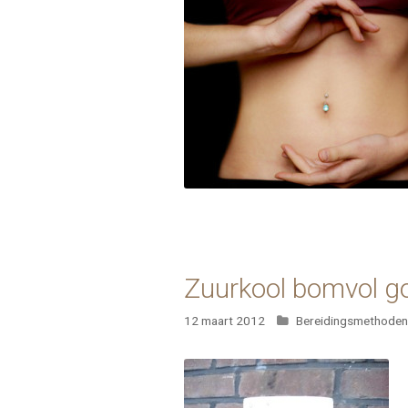
Zuurkool bomvol g
Categorieën
12 maart 2012
Bereidingsmethoden