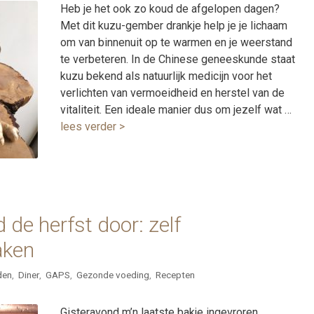
Heb je het ook zo koud de afgelopen dagen?
Met dit kuzu-gember drankje help je je lichaam
om van binnenuit op te warmen en je weerstand
te verbeteren. In de Chinese geneeskunde staat
kuzu bekend als natuurlijk medicijn voor het
verlichten van vermoeidheid en herstel van de
vitaliteit. Een ideale manier dus om jezelf wat …
lees verder >
de herfst door: zelf
aken
den
,
Diner
,
GAPS
,
Gezonde voeding
,
Recepten
Gisteravond m’n laatste bakje ingevroren