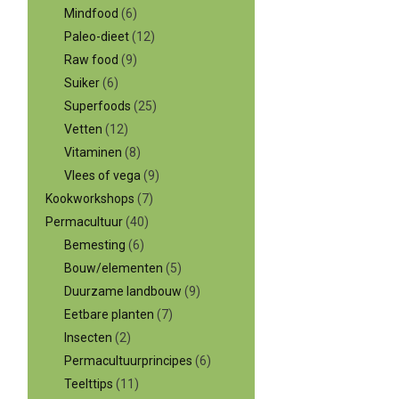
Mindfood
(6)
Paleo-dieet
(12)
Raw food
(9)
Suiker
(6)
Superfoods
(25)
Vetten
(12)
Vitaminen
(8)
Vlees of vega
(9)
Kookworkshops
(7)
Permacultuur
(40)
Bemesting
(6)
Bouw/elementen
(5)
Duurzame landbouw
(9)
Eetbare planten
(7)
Insecten
(2)
Permacultuurprincipes
(6)
Teelttips
(11)