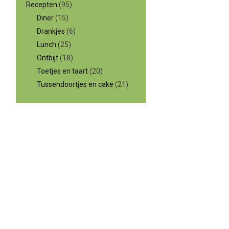
Recepten
(95)
Diner
(15)
Drankjes
(6)
Lunch
(25)
Ontbijt
(18)
Toetjes en taart
(20)
Tussendoortjes en cake
(21)