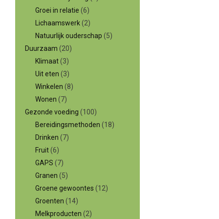
Groei in relatie
(6)
Lichaamswerk
(2)
Natuurlijk ouderschap
(5)
Duurzaam
(20)
Klimaat
(3)
Uit eten
(3)
Winkelen
(8)
Wonen
(7)
Gezonde voeding
(100)
Bereidingsmethoden
(18)
Drinken
(7)
Fruit
(6)
GAPS
(7)
Granen
(5)
Groene gewoontes
(12)
Groenten
(14)
Melkproducten
(2)