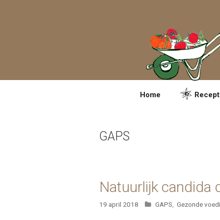
Spring
naar
inhoud
Home
Recept
GAPS
Natuurlijk candida 
Categorieën
19 april 2018
GAPS
,
Gezonde voed