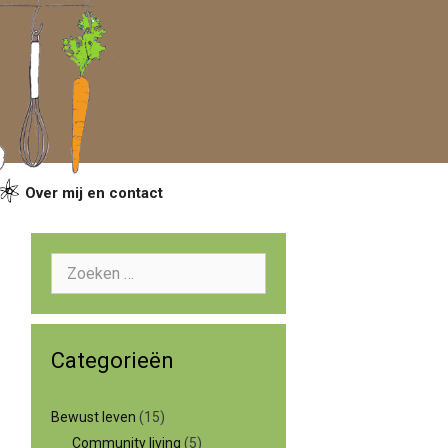
Over mij en contact
Zoeken
naar:
Categorieën
Bewust leven
(15)
Community living
(5)