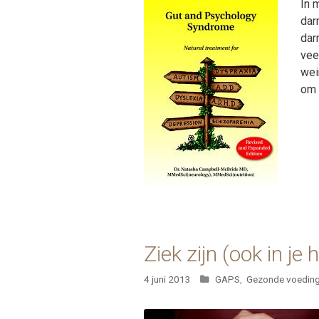
In 
dar
dar
vee
wei
om 
Ziek zijn (ook in je
Categorieën
4 juni 2013
GAPS
,
Gezonde voedin