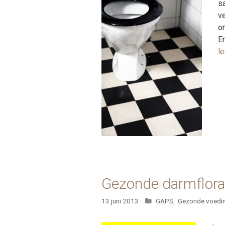
sa
ve
on
E
l
Gezonde darmflora
Categorieën
13 juni 2013
GAPS
,
Gezonde voedi