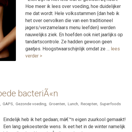
Hoe meer ik lees over voeding, hoe duidelijker
me dat wordt. Hele volksstammen (dan heb ik
het over oervolken die van een traditioneel
jagers/verzamelaars menu leefden) werden
nauwelijks ziek. En hoefden ook niet jaarlijks op
tandartscontrole. Ze hadden gewoon geen
gaatjes. Hoogstwaarschijnlijk omdat ze …
lees
verder >
oede bacteriÃ«n
,
GAPS
,
Gezonde voeding
,
Groenten
,
Lunch
,
Recepten
,
Superfoods
Eindelijk heb ik het gedaan; mâ€™n eigen zuurkool gemaakt!
Een lang gekoesterde wens. Ik eet het in de winter namelijk