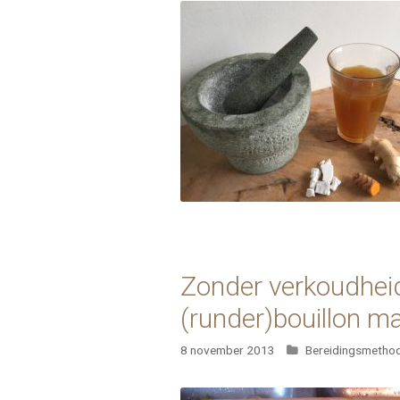
Zonder verkoudheid 
(runder)bouillon m
Categorieën
8 november 2013
Bereidingsmetho