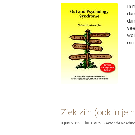
In 
dar
dar
vee
wei
om 
Ziek zijn (ook in je
Categorieën
4 juni 2013
GAPS
,
Gezonde voedin