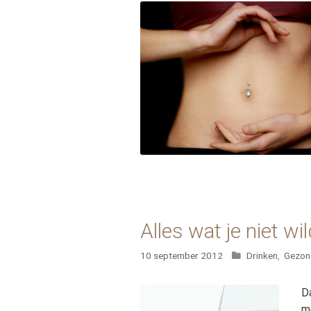
Alles wat je niet 
Categorieën
10 september 2012
Drinken
,
Gezon
D
m