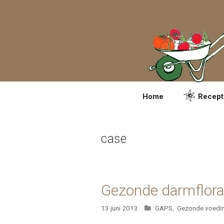
Spring
naar
inhoud
Home
Recept
case
Gezonde darmflora
Categorieën
13 juni 2013
GAPS
,
Gezonde voedi