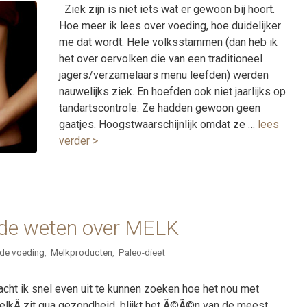
Ziek zijn is niet iets wat er gewoon bij hoort.
Hoe meer ik lees over voeding, hoe duidelijker
me dat wordt. Hele volksstammen (dan heb ik
het over oervolken die van een traditioneel
jagers/verzamelaars menu leefden) werden
nauwelijks ziek. En hoefden ook niet jaarlijks op
tandartscontrole. Ze hadden gewoon geen
gaatjes. Hoogstwaarschijnlijk omdat ze …
lees
verder >
wilde weten over MELK
de voeding
,
Melkproducten
,
Paleo-dieet
acht ik snel even uit te kunnen zoeken hoe het nou met
elkÂ zit qua gezondheid, blijkt het Ã©Ã©n van de meest