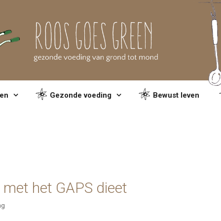
en
Gezonde voeding
Bewust leven
 met het GAPS dieet
ng