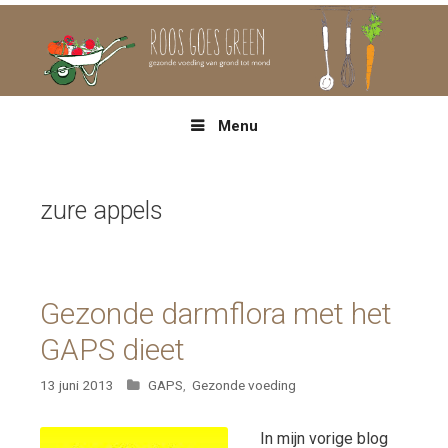
Spring
naar
inhoud
Menu
zure appels
Gezonde darmflora met het
GAPS dieet
Categorieën
13 juni 2013
GAPS
,
Gezonde voeding
In mijn vorige blog