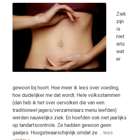
Ziek
zijn
is
niet
iets
wat
er
gewoon bij hoort. Hoe meer ik lees over voeding,
hoe duidelijker me dat wordt. Hele volksstammen
(dan heb ik het over oervolken die van een
traditioneel jagers/verzamelaars menu leefden)
werden nauwelijks ziek. En hoefden ook niet jaarlijks
op tandartscontrole. Ze hadden gewoon geen
gaatjes. Hoogstwaarschijnlijk omdat ze …
lees