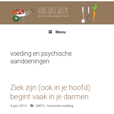
Spring
naar
inhoud
Menu
voeding en psychische
aandoeningen
Ziek zijn (ook in je hoofd)
begint vaak in je darmen
Categorieën
4 juni 2013
GAPS
,
Gezonde voeding