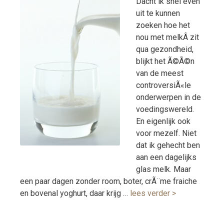
Dacht ik snel even
uit te kunnen
zoeken hoe het
nou met melkÂ zit
qua gezondheid,
blijkt het Ã©Ã©n
van de meest
controversiÃ«le
onderwerpen in de
voedingswereld.
En eigenlijk ook
voor mezelf. Niet
dat ik gehecht ben
aan een dagelijks
glas melk. Maar
een paar dagen zonder room, boter, crÃ¨me fraiche
en bovenal yoghurt, daar krijg …
lees verder >