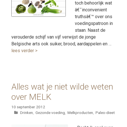
toch behoorlijk wat
â€˜inconvenient
truthsâ€™ over ons
voedingspatroon in
staan. Naast de
verouderde schijf van vijf verwijst de jonge
Belgische arts ook suiker, brood, aardappelen en …
lees verder >
Alles wat je niet wilde weten
over MELK
10 september 2012
Categorieën
Drinken
,
Gezonde voeding
,
Melkproducten
,
Paleo-dieet