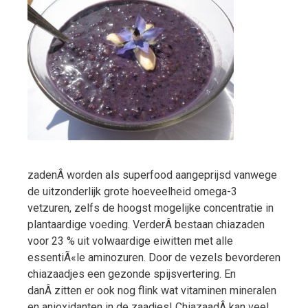
zadenÂ worden als superfood aangeprijsd vanwege
de uitzonderlijk grote hoeveelheid omega-3
vetzuren, zelfs de hoogst mogelijke concentratie in
plantaardige voeding. VerderÂ bestaan chiazaden
voor 23 % uit volwaardige eiwitten met alle
essentiÃ«le aminozuren. Door de vezels bevorderen
chiazaadjes een gezonde spijsvertering. En
danÂ zitten er ook nog flink wat vitaminen mineralen
en anioxidanten in de zaadjes! ChiazaadÂ kan veel …