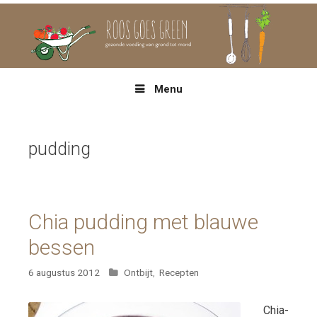
Spring
naar
inhoud
Menu
pudding
Chia pudding met blauwe
bessen
Categorieën
6 augustus 2012
Ontbijt
,
Recepten
Chia-