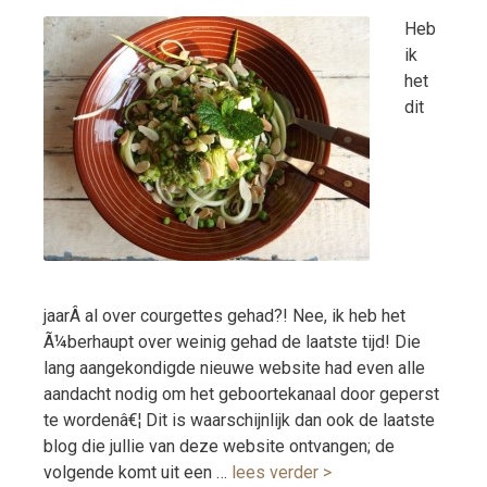
Heb
ik
het
dit
jaarÂ al over courgettes gehad?! Nee, ik heb het
Ã¼berhaupt over weinig gehad de laatste tijd! Die
lang aangekondigde nieuwe website had even alle
aandacht nodig om het geboortekanaal door geperst
te wordenâ€¦ Dit is waarschijnlijk dan ook de laatste
blog die jullie van deze website ontvangen; de
volgende komt uit een …
lees verder >