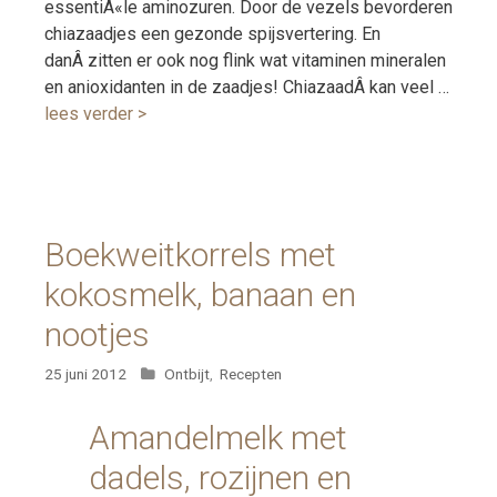
essentiÃ«le aminozuren. Door de vezels bevorderen
chiazaadjes een gezonde spijsvertering. En
danÂ zitten er ook nog flink wat vitaminen mineralen
en anioxidanten in de zaadjes! ChiazaadÂ kan veel …
lees verder >
Boekweitkorrels met
kokosmelk, banaan en
nootjes
Categorieën
25 juni 2012
Ontbijt
,
Recepten
Amandelmelk met
dadels, rozijnen en