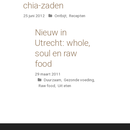
chia-zaden
Categorieën
25 juni 2012
Ontbijt
,
Recepten
Nieuw in
Utrecht: whole,
soul en raw
food
29 maart 2011
Categorieën
Duurzaam
,
Gezonde voeding
,
Raw food
,
Uit eten