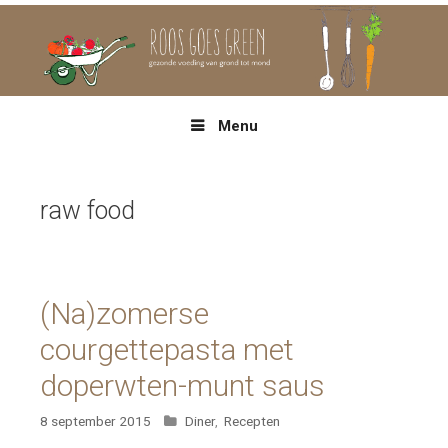
Spring
naar
inhoud
Menu
raw food
(Na)zomerse
courgettepasta met
doperwten-munt saus
Categorieën
8 september 2015
Diner
,
Recepten