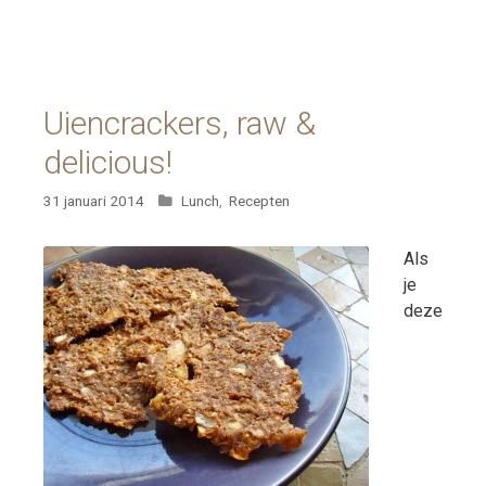
Uiencrackers, raw &
delicious!
Categorieën
31 januari 2014
Lunch
,
Recepten
Als
je
deze