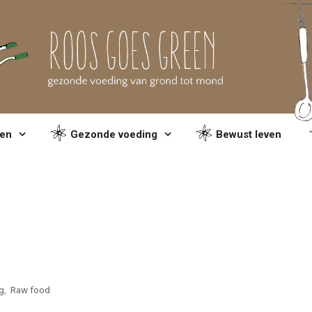
en
Gezonde voeding
Bewust leven
g
,
Raw food