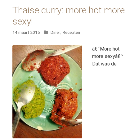
Thaise curry: more hot more
sexy!
Categorieën
14 maart 2015
Diner
,
Recepten
â€˜More hot
more sexyâ€™.
Dat was de