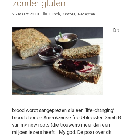
zonder gluten
Categorieën
26 maart 2014
Lunch
,
Ontbijt
,
Recepten
Dit
brood wordt aangeprezen als een ‘life-changing’
brood door de Amerikaanse food-blog’ster’ Sarah B.
van my new roots (die trouwens meer dan een
miljoen lezers heeft… My god. De post over dit