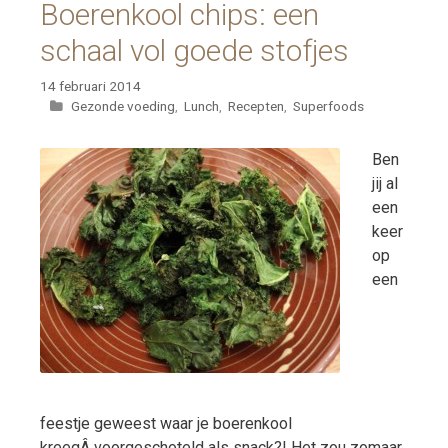
Boerenkool chips: een
schaal vol goede stofjes
14 februari 2014
Categorieën
Gezonde voeding
,
Lunch
,
Recepten
,
Superfoods
Ben
jij al
een
keer
op
een
feestje geweest waar je boerenkool
kreegÂ voorgeschoteld als snack?! Het zou zomaar