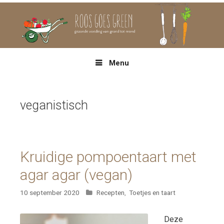
Spring
naar
inhoud
Menu
veganistisch
Kruidige pompoentaart met
agar agar (vegan)
Categorieën
10 september 2020
Recepten
,
Toetjes en taart
Deze