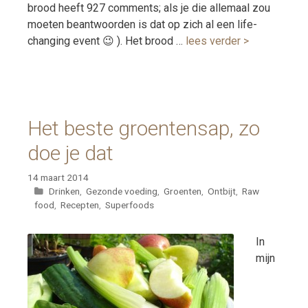
brood heeft 927 comments; als je die allemaal zou
moeten beantwoorden is dat op zich al een life-
changing event 😉 ). Het brood …
lees verder >
Het beste groentensap, zo
doe je dat
14 maart 2014
Categorieën
Drinken
,
Gezonde voeding
,
Groenten
,
Ontbijt
,
Raw
food
,
Recepten
,
Superfoods
In
mijn