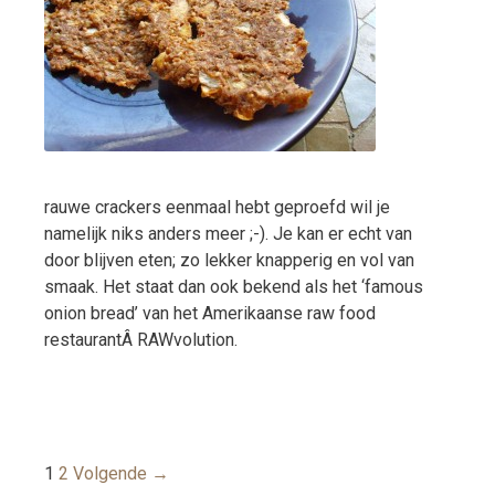
rauwe crackers eenmaal hebt geproefd wil je
namelijk niks anders meer ;-). Je kan er echt van
door blijven eten; zo lekker knapperig en vol van
smaak. Het staat dan ook bekend als het ‘famous
onion bread’ van het Amerikaanse raw food
restaurantÂ RAWvolution.
Berichtnavigatie
1
2
Volgende →