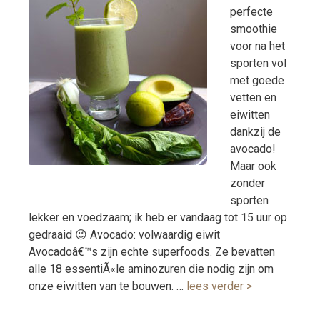
perfecte
smoothie
voor na het
sporten vol
met goede
vetten en
eiwitten
dankzij de
avocado!
Maar ook
zonder
sporten
lekker en voedzaam; ik heb er vandaag tot 15 uur op
gedraaid 😉 Avocado: volwaardig eiwit
Avocadoâ€™s zijn echte superfoods. Ze bevatten
alle 18 essentiÃ«le aminozuren die nodig zijn om
onze eiwitten van te bouwen. …
lees verder >