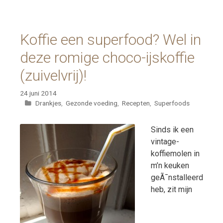
Koffie een superfood? Wel in
deze romige choco-ijskoffie
(zuivelvrij)!
24 juni 2014
Categorieën
Drankjes
,
Gezonde voeding
,
Recepten
,
Superfoods
Sinds ik een
vintage-
koffiemolen in
m’n keuken
geÃ¯nstalleerd
heb, zit mijn