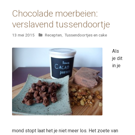
Chocolade moerbeien:
verslavend tussendoortje
Categorieën
13 mei 2015
Recepten
,
Tussendoortjes en cake
Als
je dit
in je
mond stopt laat het je niet meer los. Het zoete van