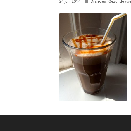
Categorieën
24 juni 2014
Drankjes
,
Gezonde voe