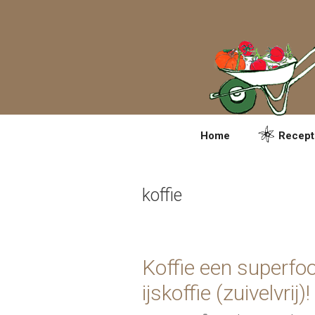
Spring
naar
inhoud
Home
Recept
koffie
Koffie een superfo
ijskoffie (zuivelvrij)!