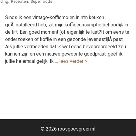
ding
,
Recepten
,
Superfoods
Sinds ik een vintage-koffiemolen in m’n keuken
geÃ¯nstalleerd heb, zit mijn koffieconsumptie behoorlijk in
de lift. Een goed moment (of eigenlijk te laat?!) om eens te
onderzoeken of koffie in een gezonde levensstijlÂ past.
Als jullie vermoeden dat ik wel eens bevooroordeeld zou
kunnen zijn en een nieuwe gewoonte goedpraat, geef ik
jullie helemaal gelijk. Ik …
lees verder >
© 2026 roosgoesgreen.nl