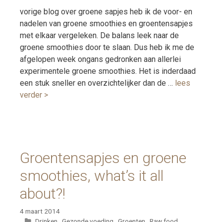
vorige blog over groene sapjes heb ik de voor- en
nadelen van groene smoothies en groentensapjes
met elkaar vergeleken. De balans leek naar de
groene smoothies door te slaan. Dus heb ik me de
afgelopen week ongans gedronken aan allerlei
experimentele groene smoothies. Het is inderdaad
een stuk sneller en overzichtelijker dan de …
lees
verder >
Groentensapjes en groene
smoothies, what’s it all
about?!
4 maart 2014
Categorieën
Drinken
,
Gezonde voeding
,
Groenten
,
Raw food
,