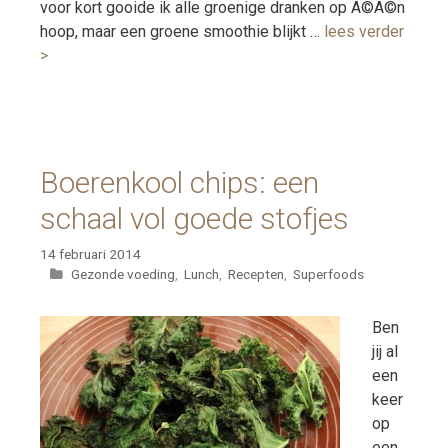
voor kort gooide ik alle groenige dranken op Ã©Ã©n
hoop, maar een groene smoothie blijkt …
lees verder
>
Boerenkool chips: een
schaal vol goede stofjes
14 februari 2014
Categorieën
Gezonde voeding
,
Lunch
,
Recepten
,
Superfoods
Ben
jij al
een
keer
op
een