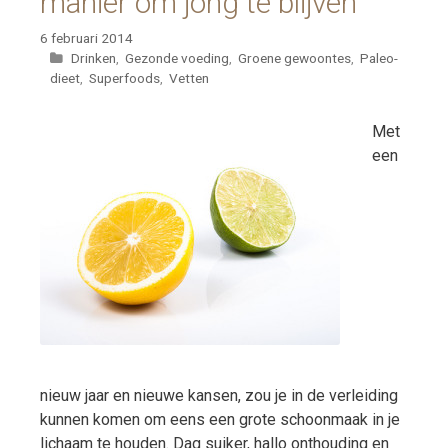
manier om jong te blijven
6 februari 2014
Categorieën
Drinken
,
Gezonde voeding
,
Groene gewoontes
,
Paleo-
dieet
,
Superfoods
,
Vetten
Met
een
nieuw jaar en nieuwe kansen, zou je in de verleiding
kunnen komen om eens een grote schoonmaak in je
lichaam te houden. Dag suiker, hallo onthouding en