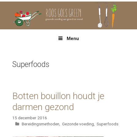
Spring
naar
inhoud
Menu
Superfoods
Botten bouillon houdt je
darmen gezond
15 december 2016
Categorieën
Bereidingsmethoden
,
Gezonde voeding
,
Superfoods