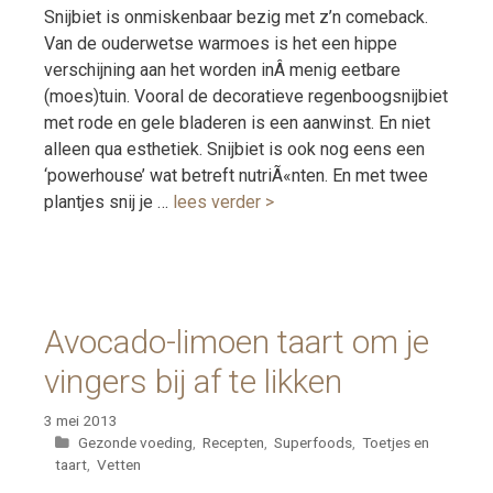
Snijbiet is onmiskenbaar bezig met z’n comeback.
Van de ouderwetse warmoes is het een hippe
verschijning aan het worden inÂ menig eetbare
(moes)tuin. Vooral de decoratieve regenboogsnijbiet
met rode en gele bladeren is een aanwinst. En niet
alleen qua esthetiek. Snijbiet is ook nog eens een
‘powerhouse’ wat betreft nutriÃ«nten. En met twee
plantjes snij je …
lees verder >
Avocado-limoen taart om je
vingers bij af te likken
3 mei 2013
Categorieën
Gezonde voeding
,
Recepten
,
Superfoods
,
Toetjes en
taart
,
Vetten