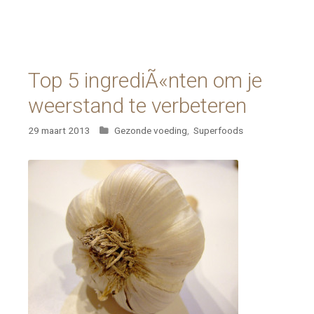
Top 5 ingrediÃ«nten om je
weerstand te verbeteren
Categorieën
29 maart 2013
Gezonde voeding
,
Superfoods