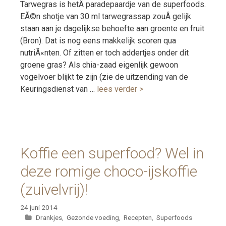
Tarwegras is hetÂ paradepaardje van de superfoods.
EÃ©n shotje van 30 ml tarwegrassap zouÂ gelijk
staan aan je dagelijkse behoefte aan groente en fruit
(Bron). Dat is nog eens makkelijk scoren qua
nutriÃ«nten. Of zitten er toch addertjes onder dit
groene gras? Als chia-zaad eigenlijk gewoon
vogelvoer blijkt te zijn (zie de uitzending van de
Keuringsdienst van …
lees verder >
Koffie een superfood? Wel in
deze romige choco-ijskoffie
(zuivelvrij)!
24 juni 2014
Categorieën
Drankjes
,
Gezonde voeding
,
Recepten
,
Superfoods