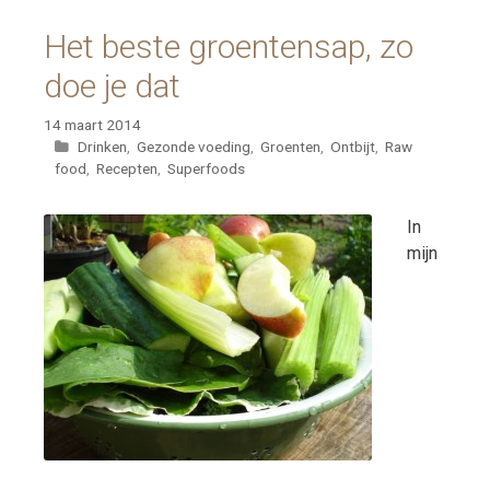
Het beste groentensap, zo
doe je dat
14 maart 2014
Categorieën
Drinken
,
Gezonde voeding
,
Groenten
,
Ontbijt
,
Raw
food
,
Recepten
,
Superfoods
In
mijn