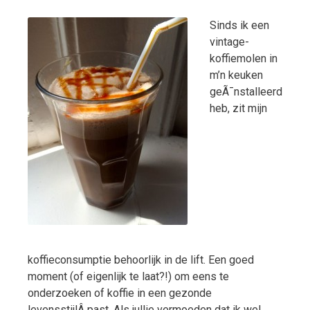
Sinds ik een
vintage-
koffiemolen in
m’n keuken
geÃ¯nstalleerd
heb, zit mijn
koffieconsumptie behoorlijk in de lift. Een goed
moment (of eigenlijk te laat?!) om eens te
onderzoeken of koffie in een gezonde
levensstijlÂ past. Als jullie vermoeden dat ik wel