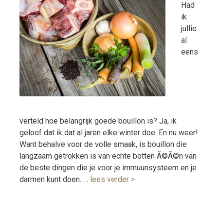
Had
ik
jullie
al
eens
verteld hoe belangrijk goede bouillon is? Ja, ik
geloof dat ik dat al jaren elke winter doe. En nu weer!
Want behalve voor de volle smaak, is bouillon die
langzaam getrokken is van echte botten Ã©Ã©n van
de beste dingen die je voor je immuunsysteem en je
darmen kunt doen. …
lees verder >