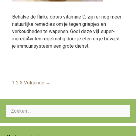
Behalve de flinke dosis vitamine D, zijn er nog meer
natuurlijke remedies om je tegen griepjes en
verkoudheden te wapenen. Gooi deze vijf super-
ingrediÃ«nten regelmatig door je eten en je bewijst
je immuunsysteem een grote dienst.
Berichtnavigatie
1
2
3
Volgende →
Zoeken
naar: