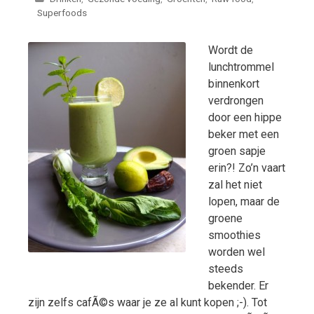
Superfoods
Wordt de
lunchtrommel
binnenkort
verdrongen
door een hippe
beker met een
groen sapje
erin?! Zo’n vaart
zal het niet
lopen, maar de
groene
smoothies
worden wel
steeds
bekender. Er
zijn zelfs cafÃ©s waar je ze al kunt kopen ;-). Tot