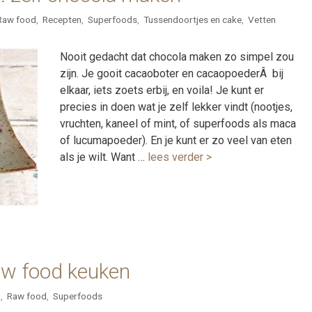
Raw food
,
Recepten
,
Superfoods
,
Tussendoortjes en cake
,
Vetten
Nooit gedacht dat chocola maken zo simpel zou
zijn. Je gooit cacaoboter en cacaopoederÂ bij
elkaar, iets zoets erbij, en voila! Je kunt er
precies in doen wat je zelf lekker vindt (nootjes,
vruchten, kaneel of mint, of superfoods als maca
of lucumapoeder). En je kunt er zo veel van eten
als je wilt. Want …
lees verder >
aw food keuken
g
,
Raw food
,
Superfoods