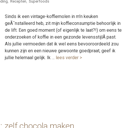
ding
,
Recepten
,
Superfoods
Sinds ik een vintage-koffiemolen in m’n keuken
geÃ¯nstalleerd heb, zit mijn koffieconsumptie behoorlijk in
de lift. Een goed moment (of eigenlijk te laat?!) om eens te
onderzoeken of koffie in een gezonde levensstijlÂ past.
Als jullie vermoeden dat ik wel eens bevooroordeeld zou
kunnen zijn en een nieuwe gewoonte goedpraat, geef ik
jullie helemaal gelijk. Ik …
lees verder >
g: zelf chocola maken