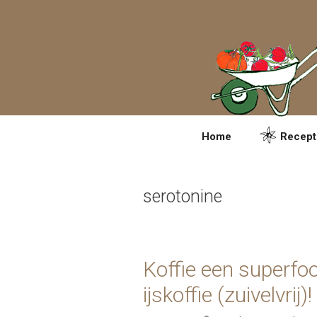
Spring
naar
inhoud
Home
Recept
serotonine
Koffie een superfo
ijskoffie (zuivelvrij)!