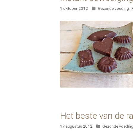
Categorieën
1 oktober 2012
Gezonde voeding
,
Het beste van de r
Categorieën
17 augustus 2012
Gezonde voedin