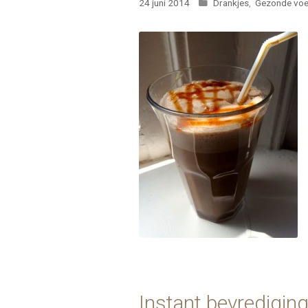
Categorieën
24 juni 2014
Drankjes
,
Gezonde voe
Instant bevredigin