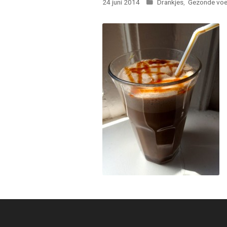
Categorieën
24 juni 2014
Drankjes
,
Gezonde voe