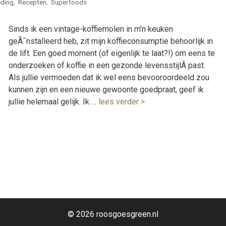
ding
,
Recepten
,
Superfoods
Sinds ik een vintage-koffiemolen in m’n keuken
geÃ¯nstalleerd heb, zit mijn koffieconsumptie behoorlijk in
de lift. Een goed moment (of eigenlijk te laat?!) om eens te
onderzoeken of koffie in een gezonde levensstijlÂ past.
Als jullie vermoeden dat ik wel eens bevooroordeeld zou
kunnen zijn en een nieuwe gewoonte goedpraat, geef ik
jullie helemaal gelijk. Ik …
lees verder >
© 2026 roosgoesgreen.nl