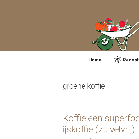
Spring
naar
inhoud
Home
Recept
groene koffie
Koffie een superfo
ijskoffie (zuivelvrij)!