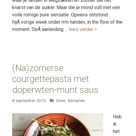
waar je tanden in wegzakken en zonder dat het
knarst van de suiker. Maar die je mond vult met een
volle romige pure sensatie. Opeens ontstond
hijÂ vorige week onder m’n handen, in the flow of the
moment. DeÂ aanleiding …
lees verder >
(Na)zomerse
courgettepasta met
doperwten-munt saus
Categorieën
8 september 2015
Diner
,
Recepten
Heb
ik
het