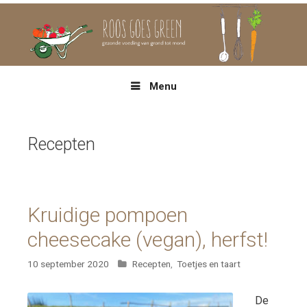
Spring
naar
inhoud
Menu
Recepten
Kruidige pompoen
cheesecake (vegan), herfst!
Categorieën
10 september 2020
Recepten
,
Toetjes en taart
De