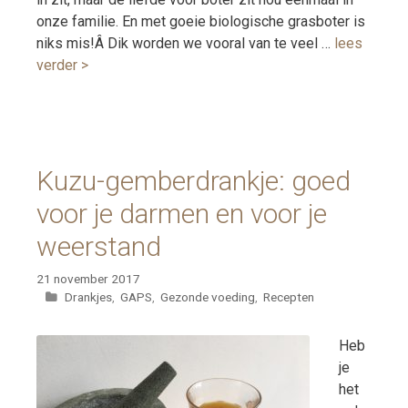
onze familie. En met goeie biologische grasboter is
niks mis!Â Dik worden we vooral van te veel …
lees
verder >
Kuzu-gemberdrankje: goed
voor je darmen en voor je
weerstand
21 november 2017
Categorieën
Drankjes
,
GAPS
,
Gezonde voeding
,
Recepten
Heb
je
het