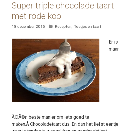
Super triple chocolade taart
met rode kool
Categorieën
18 december 2015
Recepten
,
Toetjes en taart
Er is
maar
Ã©Ã©n beste manier om iets goed te
maken.Â Chocoladetaart dus. En dan het liefst eentje