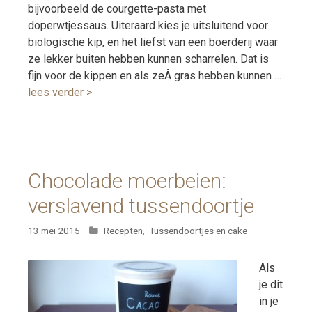
bijvoorbeeld de courgette-pasta met
doperwtjessaus. Uiteraard kies je uitsluitend voor
biologische kip, en het liefst van een boerderij waar
ze lekker buiten hebben kunnen scharrelen. Dat is
fijn voor de kippen en als zeÂ gras hebben kunnen …
lees verder >
Chocolade moerbeien:
verslavend tussendoortje
Categorieën
13 mei 2015
Recepten
,
Tussendoortjes en cake
Als
je dit
in je