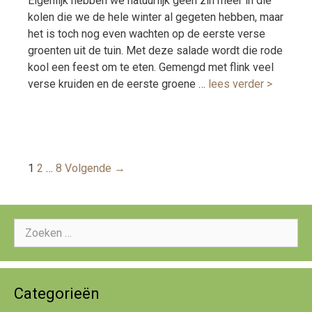
Eigenlijk hebben we natuurlijk geen zin meer in die
kolen die we de hele winter al gegeten hebben, maar
het is toch nog even wachten op de eerste verse
groenten uit de tuin. Met deze salade wordt die rode
kool een feest om te eten. Gemengd met flink veel
verse kruiden en de eerste groene …
lees verder >
Berichtnavigatie
1
2
…
8
Volgende →
Zoeken
naar:
Categorieën