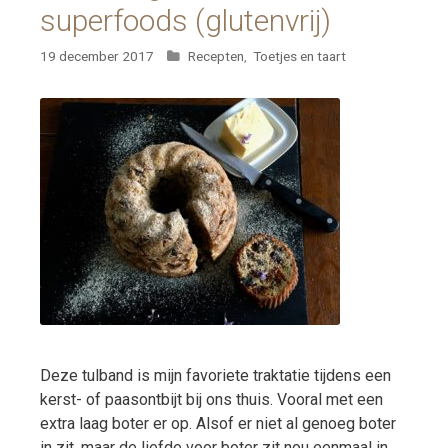
superfoods (glutenvrij)
Categorieën
19 december 2017
Recepten
,
Toetjes en taart
Deze tulband is mijn favoriete traktatie tijdens een
kerst- of paasontbijt bij ons thuis. Vooral met een
extra laag boter er op. Alsof er niet al genoeg boter
in zit, maar de liefde voor boter zit nou eenmaal in