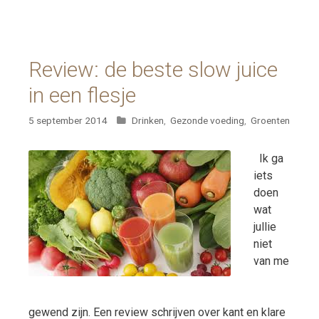
Review: de beste slow juice
in een flesje
Categorieën
5 september 2014
Drinken
,
Gezonde voeding
,
Groenten
Ik ga
iets
doen
wat
jullie
niet
van me
gewend zijn. Een review schrijven over kant en klare