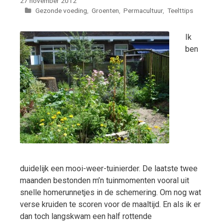
27 november 2012
Categorieën
Gezonde voeding
,
Groenten
,
Permacultuur
,
Teelttips
Ik
ben
duidelijk een mooi-weer-tuinierder. De laatste twee
maanden bestonden m’n tuinmomenten vooral uit
snelle homerunnetjes in de schemering. Om nog wat
verse kruiden te scoren voor de maaltijd. En als ik er
dan toch langskwam een half rottende