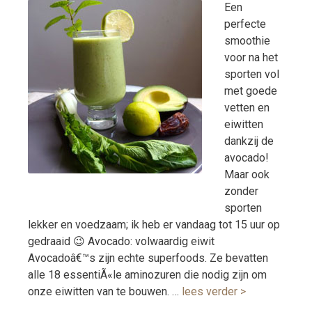
Een
perfecte
smoothie
voor na het
sporten vol
met goede
vetten en
eiwitten
dankzij de
avocado!
Maar ook
zonder
sporten
lekker en voedzaam; ik heb er vandaag tot 15 uur op
gedraaid 😉 Avocado: volwaardig eiwit
Avocadoâ€™s zijn echte superfoods. Ze bevatten
alle 18 essentiÃ«le aminozuren die nodig zijn om
onze eiwitten van te bouwen. …
lees verder >