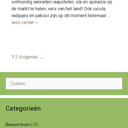
volmondig aanraden raapstelen, sla en spinazie op
de markt te halen, vers van het land! Ook rucola,
radijsjes en paksoi zijn op dit moment helemaal …
lees verder >
Berichtnavigatie
1
2
Volgende →
Zoeken
naar:
Categorieën
Bewust leven
(15)