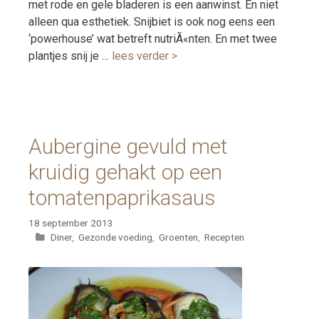
met rode en gele bladeren is een aanwinst. En niet
alleen qua esthetiek. Snijbiet is ook nog eens een
‘powerhouse’ wat betreft nutriÃ«nten. En met twee
plantjes snij je …
lees verder >
Aubergine gevuld met
kruidig gehakt op een
tomatenpaprikasaus
18 september 2013
Categorieën
Diner
,
Gezonde voeding
,
Groenten
,
Recepten