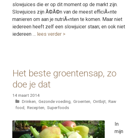
slowjuices die er op dit moment op de markt zijn.
Slowjuices zijn Ã©Ã©n van de meest efficiÃ«nte
manieren om aan je nutriÃ«nten te komen. Maar niet
iedereen heeft zelf een slowjuicer staan; en ook niet
iedereen …
lees verder >
Het beste groentensap, zo
doe je dat
14 maart 2014
Categorieën
Drinken
,
Gezonde voeding
,
Groenten
,
Ontbijt
,
Raw
food
,
Recepten
,
Superfoods
In
mijn