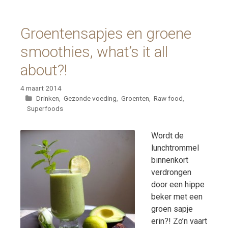
Groentensapjes en groene
smoothies, what’s it all
about?!
4 maart 2014
Categorieën
Drinken
,
Gezonde voeding
,
Groenten
,
Raw food
,
Superfoods
Wordt de
lunchtrommel
binnenkort
verdrongen
door een hippe
beker met een
groen sapje
erin?! Zo’n vaart