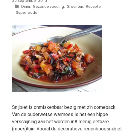
25 september 2013
Categorieën
Diner
,
Gezonde voeding
,
Groenten
,
Recepten
,
Superfoods
Snijbiet is onmiskenbaar bezig met z’n comeback.
Van de ouderwetse warmoes is het een hippe
verschijning aan het worden inÂ menig eetbare
(moes)tuin. Vooral de decoratieve regenboogsnijbiet