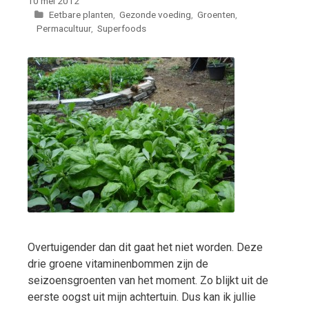
10 mei 2012
Categorieën
Eetbare planten
,
Gezonde voeding
,
Groenten
,
Permacultuur
,
Superfoods
Overtuigender dan dit gaat het niet worden. Deze
drie groene vitaminenbommen zijn de
seizoensgroenten van het moment. Zo blijkt uit de
eerste oogst uit mijn achtertuin. Dus kan ik jullie