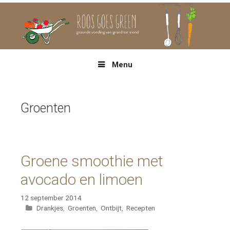
Spring
naar
inhoud
Menu
Groenten
Groene smoothie met
avocado en limoen
12 september 2014
Categorieën
Drankjes
,
Groenten
,
Ontbijt
,
Recepten