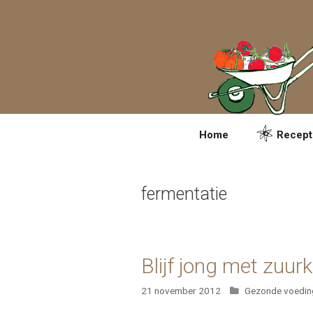
Spring
naar
inhoud
Home
Recept
fermentatie
Blijf jong met zuur
Categorieën
21 november 2012
Gezonde voedin