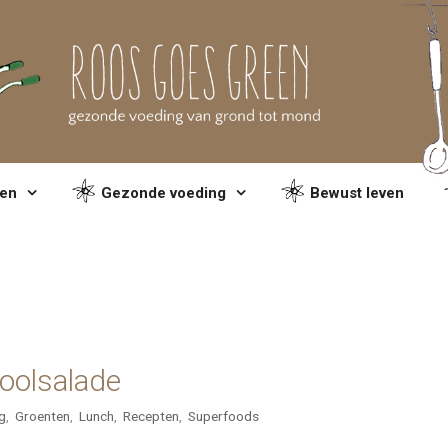
en
Gezonde voeding
Bewust leven
koolsalade
g
,
Groenten
,
Lunch
,
Recepten
,
Superfoods