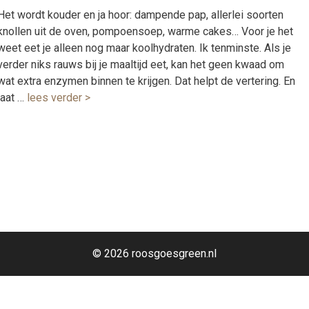
Het wordt kouder en ja hoor: dampende pap, allerlei soorten
knollen uit de oven, pompoensoep, warme cakes… Voor je het
weet eet je alleen nog maar koolhydraten. Ik tenminste. Als je
verder niks rauws bij je maaltijd eet, kan het geen kwaad om
wat extra enzymen binnen te krijgen. Dat helpt de vertering. En
laat …
lees verder >
© 2026 roosgoesgreen.nl