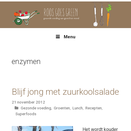
Spring
naar
inhoud
Menu
enzymen
Blijf jong met zuurkoolsalade
21 november 2012
Categorieën
Gezonde voeding
,
Groenten
,
Lunch
,
Recepten
,
Superfoods
Het wordt kouder