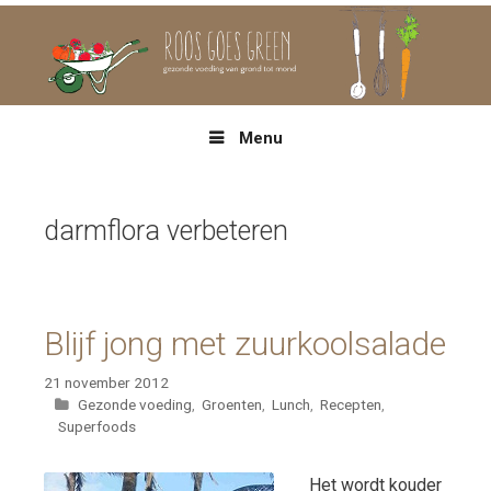
Spring
naar
inhoud
Menu
darmflora verbeteren
Blijf jong met zuurkoolsalade
21 november 2012
Categorieën
Gezonde voeding
,
Groenten
,
Lunch
,
Recepten
,
Superfoods
Het wordt kouder