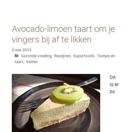
Avocado-limoen taart om je
vingers bij af te likken
3 mei 2013
Categorieën
Gezonde voeding
,
Recepten
,
Superfoods
,
Toetjes en
taart
,
Vetten
Dit
is er
zo