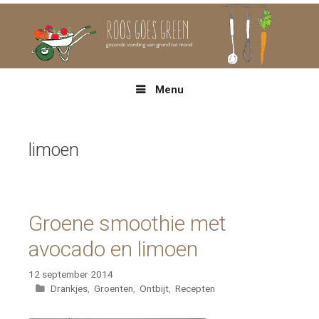
Spring
naar
inhoud
Menu
limoen
Groene smoothie met
avocado en limoen
12 september 2014
Categorieën
Drankjes
,
Groenten
,
Ontbijt
,
Recepten