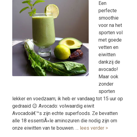
Een
perfecte
smoothie
voor na het
sporten vol
met goede
vetten en
eiwitten
dankzij de
avocado!
Maar ook
zonder
sporten
lekker en voedzaam; ik heb er vandaag tot 15 uur op
gedraaid 😉 Avocado: volwaardig eiwit
Avocadoâ€™s zijn echte superfoods. Ze bevatten
alle 18 essentiÃ«le aminozuren die nodig zijn om
onze eiwitten van te bouwen. …
lees verder >