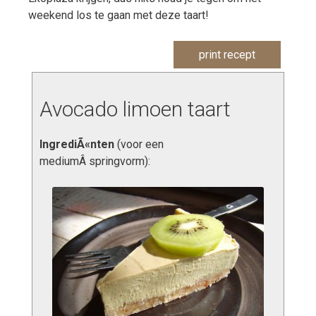
weekend los te gaan met deze taart!
print recept
Avocado limoen taart
IngrediÃ«nten
(voor een
mediumÂ springvorm):