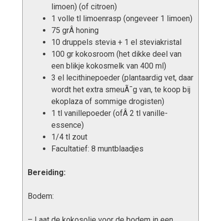
limoen) (of citroen)
1 volle tl limoenrasp (ongeveer 1 limoen)
75 grÂ honing
10 druppels stevia + 1 el steviakristal
100 gr kokosroom (het dikke deel van
een blikje kokosmelk van 400 ml)
3 el lecithinepoeder (plantaardig vet, daar
wordt het extra smeuÃ¯g van, te koop bij
ekoplaza of sommige drogisten)
1 tl vanillepoeder (ofÂ 2 tl vanille-
essence)
1/4 tl zout
Facultatief: 8 muntblaadjes
Bereiding:
Bodem:
– Laat de kokosolie voor de bodem in een