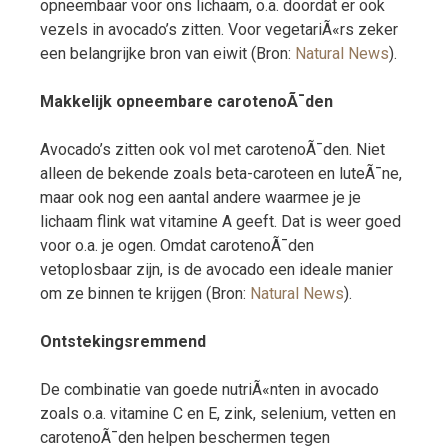
opneembaar voor ons lichaam, o.a. doordat er ook
vezels in avocado’s zitten. Voor vegetariÃ«rs zeker
een belangrijke bron van eiwit (Bron:
Natural News
).
Makkelijk opneembare carotenoÃ¯den
Avocado’s zitten ook vol met carotenoÃ¯den. Niet
alleen de bekende zoals beta-caroteen en luteÃ¯ne,
maar ook nog een aantal andere waarmee je je
lichaam flink wat vitamine A geeft. Dat is weer goed
voor o.a. je ogen. Omdat carotenoÃ¯den
vetoplosbaar zijn, is de avocado een ideale manier
om ze binnen te krijgen (Bron:
Natural News
).
Ontstekingsremmend
De combinatie van goede nutriÃ«nten in avocado
zoals o.a. vitamine C en E, zink, selenium, vetten en
carotenoÃ¯den helpen beschermen tegen