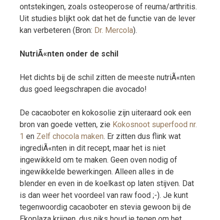
ontstekingen, zoals osteoperose of reuma/arthritis.
Uit studies blijkt ook dat het de functie van de lever
kan verbeteren (Bron:
Dr. Mercola
).
NutriÃ«nten onder de schil
Het dichts bij de schil zitten de meeste nutriÃ«nten
dus goed leegschrapen die avocado!
De cacaoboter en kokosolie zijn uiteraard ook een
bron van goede vetten, zie
Kokosnoot superfood nr.
1
en
Zelf chocola maken
. Er zitten dus flink wat
ingrediÃ«nten in dit recept, maar het is niet
ingewikkeld om te maken. Geen oven nodig of
ingewikkelde bewerkingen. Alleen alles in de
blender en even in de koelkast op laten stijven. Dat
is dan weer het voordeel van raw food ;-). Je kunt
tegenwoordig cacaoboter en stevia gewoon bij de
Ekoplaza krijgen, dus niks houd je tegen om het