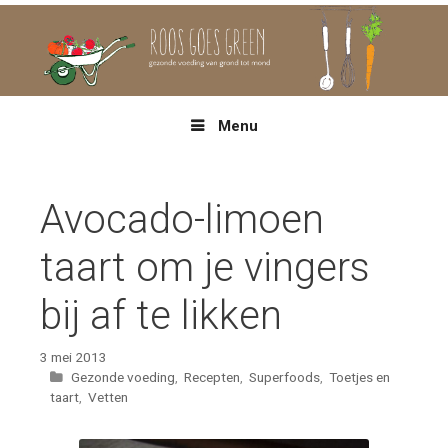
Spring
naar
inhoud
Menu
Avocado-limoen
taart om je vingers
bij af te likken
3 mei 2013
Categorieën
Gezonde voeding
,
Recepten
,
Superfoods
,
Toetjes en
taart
,
Vetten