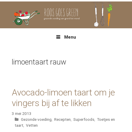
Spring
naar
inhoud
Menu
limoentaart rauw
Avocado-limoen taart om je
vingers bij af te likken
3 mei 2013
Categorieën
Gezonde voeding
,
Recepten
,
Superfoods
,
Toetjes en
taart
,
Vetten