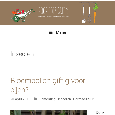
Spring
naar
inhoud
Menu
Insecten
Bloembollen giftig voor
bijen?
Categorieën
23 april 2013
Bemesting
,
Insecten
,
Permacultuur
Denk