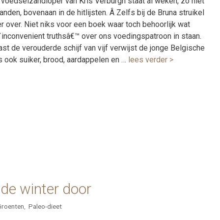
voedselzandloper van Kris Verburgh staat al weken, zo niet
nden, bovenaan in de hitlijsten. Â Zelfs bij de Bruna struikel
er over. Niet niks voor een boek waar toch behoorlijk wat
inconvenient truthsâ€™ over ons voedingspatroon in staan.
st de verouderde schijf van vijf verwijst de jonge Belgische
s ook suiker, brood, aardappelen en …
lees verder >
de winter door
Groenten
,
Paleo-dieet