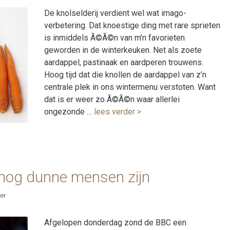
De knolselderij verdient wel wat imago-
verbetering. Dat knoestige ding met rare sprieten
is inmiddels Ã©Ã©n van m’n favorieten
geworden in de winterkeuken. Net als zoete
aardappel, pastinaak en aardperen trouwens.
Hoog tijd dat die knollen de aardappel van z’n
centrale plek in ons wintermenu verstoten. Want
dat is er weer zo Ã©Ã©n waar allerlei
ongezonde …
lees verder >
 nog dunne mensen zijn
er
Afgelopen donderdag zond de BBC een