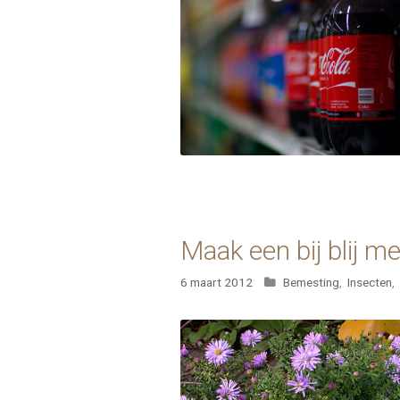
Maak een bij blij m
Categorieën
6 maart 2012
Bemesting
,
Insecten
,