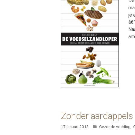
De 
maa
je 
â€˜
Naa
art
Zonder aardappels 
Categorieën
17 januari 2013
Gezonde voeding
,