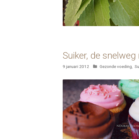
Suiker, de snelweg
Categorieën
9 januari 2012
Gezonde voeding
,
Su