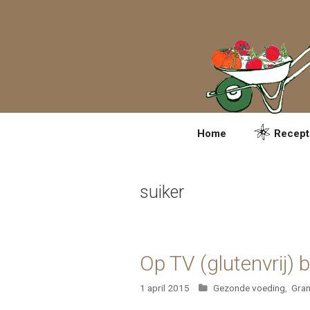
Spring
naar
inhoud
Home
Recept
suiker
Op TV (glutenvrij) 
Categorieën
1 april 2015
Gezonde voeding
,
Gra