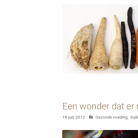
Een wonder dat er
Categorieën
18 juni 2012
Gezonde voeding
,
Suik