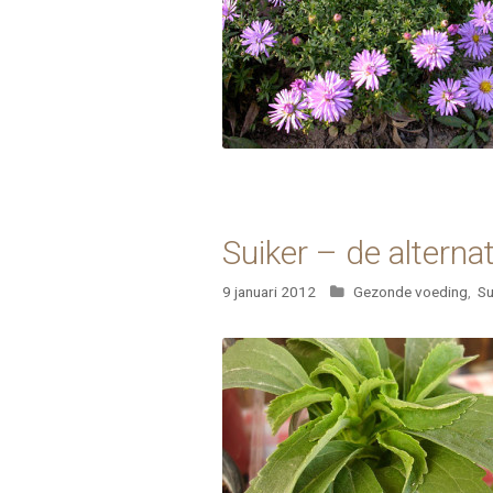
Suiker – de alterna
Categorieën
9 januari 2012
Gezonde voeding
,
Su