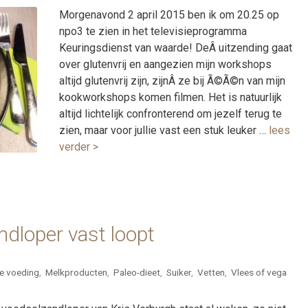
Morgenavond 2 april 2015 ben ik om 20.25 op
npo3 te zien in het televisieprogramma
Keuringsdienst van waarde! DeÂ uitzending gaat
over glutenvrij en aangezien mijn workshops
altijd glutenvrij zijn, zijnÂ ze bij Ã©Ã©n van mijn
kookworkshops komen filmen. Het is natuurlijk
altijd lichtelijk confronterend om jezelf terug te
zien, maar voor jullie vast een stuk leuker …
lees
verder >
dloper vast loopt
e voeding
,
Melkproducten
,
Paleo-dieet
,
Suiker
,
Vetten
,
Vlees of vega