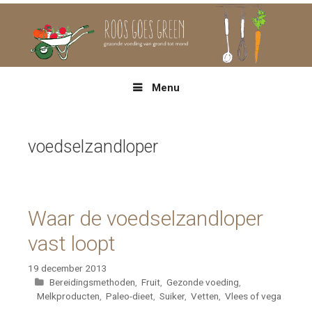
Spring
naar
inhoud
Menu
voedselzandloper
Waar de voedselzandloper
vast loopt
19 december 2013
Categorieën
Bereidingsmethoden
,
Fruit
,
Gezonde voeding
,
Melkproducten
,
Paleo-dieet
,
Suiker
,
Vetten
,
Vlees of vega