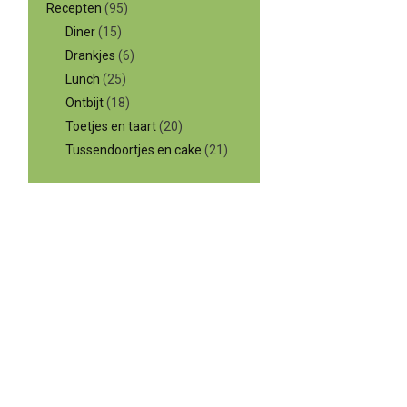
Recepten
(95)
Diner
(15)
Drankjes
(6)
Lunch
(25)
Ontbijt
(18)
Toetjes en taart
(20)
Tussendoortjes en cake
(21)