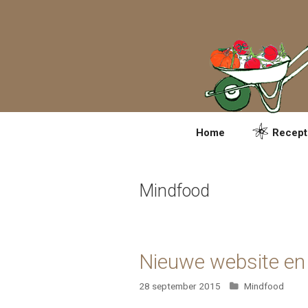
Spring
naar
inhoud
Home
Recept
Mindfood
Nieuwe website en
Categorieën
28 september 2015
Mindfood