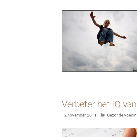
Verbeter het IQ va
Categorieën
12 november 2011
Gezonde voedin