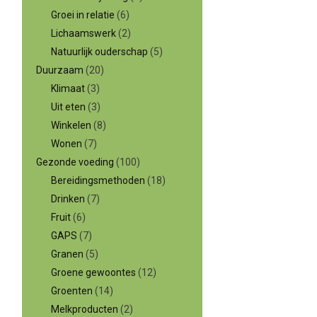
Groei in relatie
(6)
Lichaamswerk
(2)
Natuurlijk ouderschap
(5)
Duurzaam
(20)
Klimaat
(3)
Uit eten
(3)
Winkelen
(8)
Wonen
(7)
Gezonde voeding
(100)
Bereidingsmethoden
(18)
Drinken
(7)
Fruit
(6)
GAPS
(7)
Granen
(5)
Groene gewoontes
(12)
Groenten
(14)
Melkproducten
(2)