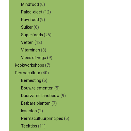
Mindfood
(6)
Paleo-dieet
(12)
Raw food
(9)
Suiker
(6)
Superfoods
(25)
Vetten
(12)
Vitaminen
(8)
Vlees of vega
(9)
Kookworkshops
(7)
Permacultuur
(40)
Bemesting
(6)
Bouw/elementen
(5)
Duurzame landbouw
(9)
Eetbare planten
(7)
Insecten
(2)
Permacultuurprincipes
(6)
Teelttips
(11)