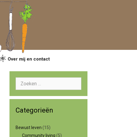
Over mij en contact
Zoeken
naar:
Categorieën
Bewust leven
(15)
Community living
(5)