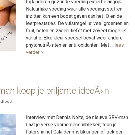
bij kinderen gezonde voeding extra belangrijk.
Natuurlijke voeding waar alle voedingsstoffen
inzitten kan een boost geven aan het IQ en de
leerprestaties. De vuistregel is: veel groenten en
fruit, noten en zaden, liefst met zoveel mogelijk
variatie. Elke kleur voedsel bevat weer andere
phytonutriÃ«nten en anti-oxidanten. Met …
lees
verder >
an koop je briljante ideeÃ«n
ndfood
Interview met Dennis Nolte, de nieuwe SRV-man
Laat je verse voornemens inblikken, toon je
flaters in het Gala der mislukkingen of trek een