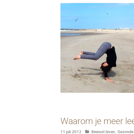
Waarom je meer lee
Categorieën
11 juli 2012
Bewust leven
,
Gezonde