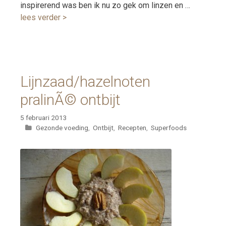
inspirerend was ben ik nu zo gek om linzen en …
lees verder >
Lijnzaad/hazelnoten
pralinÃ© ontbijt
5 februari 2013
Categorieën
Gezonde voeding
,
Ontbijt
,
Recepten
,
Superfoods