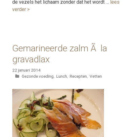
de vezels het lichaam zonder dat het wordt …
lees
verder >
Gemarineerde zalm Ã la
gravadlax
22 januari 2014
Categorieën
Gezonde voeding
,
Lunch
,
Recepten
,
Vetten