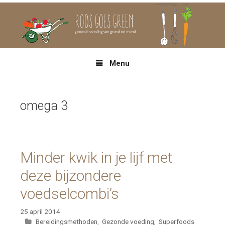
Spring
naar
inhoud
Menu
omega 3
Minder kwik in je lijf met
deze bijzondere
voedselcombi’s
25 april 2014
Categorieën
Bereidingsmethoden
,
Gezonde voeding
,
Superfoods