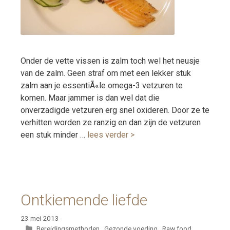
Onder de vette vissen is zalm toch wel het neusje
van de zalm. Geen straf om met een lekker stuk
zalm aan je essentiÃ«le omega-3 vetzuren te
komen. Maar jammer is dan wel dat die
onverzadigde vetzuren erg snel oxideren. Door ze te
verhitten worden ze ranzig en dan zijn de vetzuren
een stuk minder …
lees verder >
Ontkiemende liefde
23 mei 2013
Categorieën
Bereidingsmethoden
,
Gezonde voeding
,
Raw food