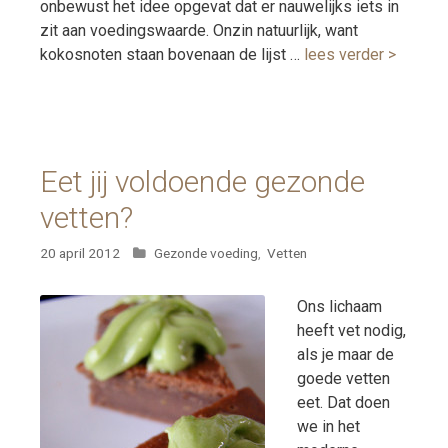
onbewust het idee opgevat dat er nauwelijks iets in
zit aan voedingswaarde. Onzin natuurlijk, want
kokosnoten staan bovenaan de lijst …
lees verder >
Eet jij voldoende gezonde
vetten?
Categorieën
20 april 2012
Gezonde voeding
,
Vetten
Ons lichaam
heeft vet nodig,
als je maar de
goede vetten
eet. Dat doen
we in het