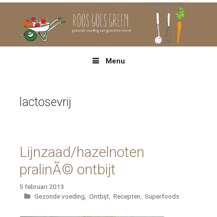
Spring
naar
inhoud
Menu
lactosevrij
Lijnzaad/hazelnoten
pralinÃ© ontbijt
5 februari 2013
Categorieën
Gezonde voeding
,
Ontbijt
,
Recepten
,
Superfoods