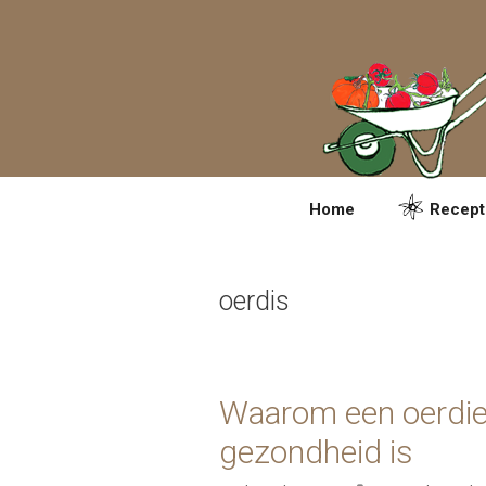
Spring
naar
inhoud
Home
Recept
oerdis
Waarom een oerdie
gezondheid is