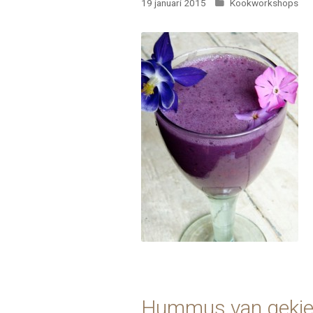
Categorieën
19 januari 2015
Kookworkshops
Hummus van gekiem