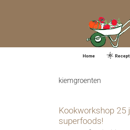
Spring
naar
inhoud
Home
Recept
kiemgroenten
Kookworkshop 25 jan
superfoods!