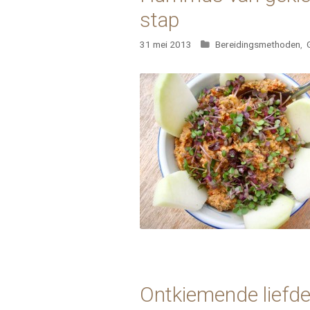
stap
Categorieën
31 mei 2013
Bereidingsmethoden
,
Ontkiemende liefd