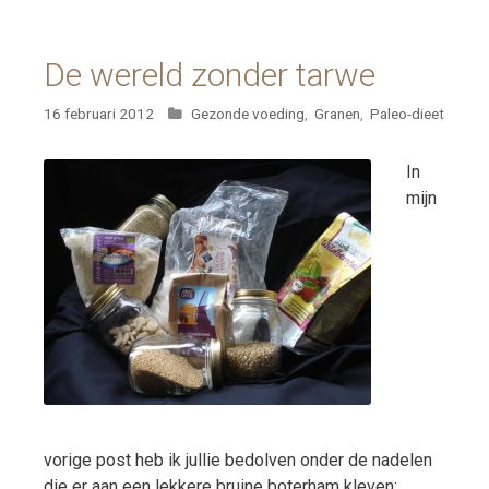
De wereld zonder tarwe
Categorieën
16 februari 2012
Gezonde voeding
,
Granen
,
Paleo-dieet
In
mijn
vorige post heb ik jullie bedolven onder de nadelen
die er aan een lekkere bruine boterham kleven: