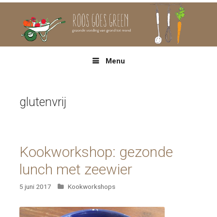
Spring
naar
inhoud
Menu
glutenvrij
Kookworkshop: gezonde
lunch met zeewier
Categorieën
5 juni 2017
Kookworkshops