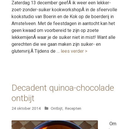
Zaterdag 13 december geefÂ ik weer een lekker-
zoet-zonder-suiker kookworkshopÂ in de sfeervolle
kookstudio van Boerin en de Kok op de boerderij in
Amstelveen. Met de feestdagen in aantocht kan het
geen kwaad om voorbereid te zijn op zoete
lekkernijenÂ waar je de suiker niet in mist! Want alle
gerechten die we gaan maken zijn suiker- en
glutenvrij.Â Tijdens de …
lees verder >
Decadent quinoa-chocolade
ontbijt
Categorieën
24 oktober 2014
Ontbijt
,
Recepten
Om