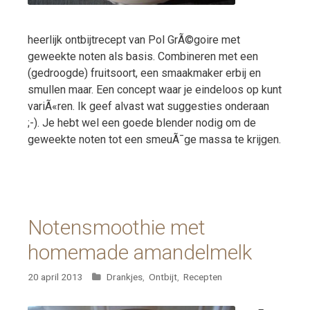
heerlijk ontbijtrecept van Pol GrÃ©goire met
geweekte noten als basis. Combineren met een
(gedroogde) fruitsoort, een smaakmaker erbij en
smullen maar. Een concept waar je eindeloos op kunt
variÃ«ren. Ik geef alvast wat suggesties onderaan
;-). Je hebt wel een goede blender nodig om de
geweekte noten tot een smeuÃ¯ge massa te krijgen.
Notensmoothie met
homemade amandelmelk
Categorieën
20 april 2013
Drankjes
,
Ontbijt
,
Recepten