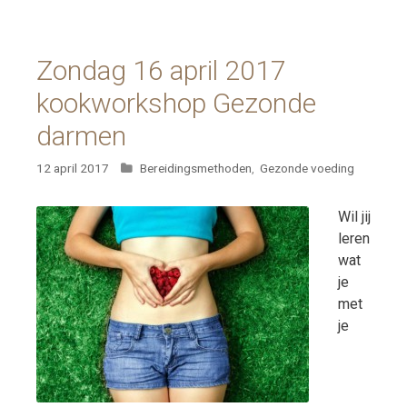
Zondag 16 april 2017
kookworkshop Gezonde
darmen
Categorieën
12 april 2017
Bereidingsmethoden
,
Gezonde voeding
Wil jij
leren
wat
je
met
je