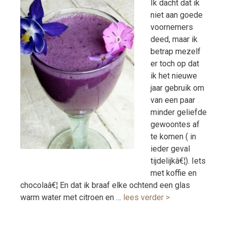
Ik dacht dat ik
niet aan goede
voornemers
deed, maar ik
betrap mezelf
er toch op dat
ik het nieuwe
jaar gebruik om
van een paar
minder geliefde
gewoontes af
te komen ( in
ieder geval
tijdelijkâ€¦). Iets
met koffie en
chocolaâ€¦ En dat ik braaf elke ochtend een glas
warm water met citroen en …
lees verder >