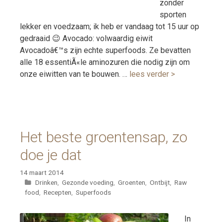
zonder
sporten
lekker en voedzaam; ik heb er vandaag tot 15 uur op
gedraaid 😉 Avocado: volwaardig eiwit
Avocadoâ€™s zijn echte superfoods. Ze bevatten
alle 18 essentiÃ«le aminozuren die nodig zijn om
onze eiwitten van te bouwen. …
lees verder >
Het beste groentensap, zo
doe je dat
14 maart 2014
Categorieën
Drinken
,
Gezonde voeding
,
Groenten
,
Ontbijt
,
Raw
food
,
Recepten
,
Superfoods
In