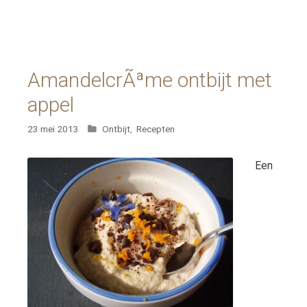
AmandelcrÃªme ontbijt met
appel
Categorieën
23 mei 2013
Ontbijt
,
Recepten
Een