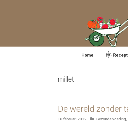
Spring
naar
inhoud
Home
Recept
millet
De wereld zonder 
Categorieën
16 februari 2012
Gezonde voeding
,