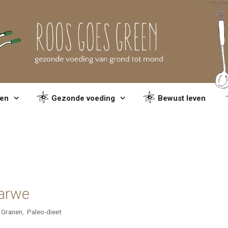
en
Gezonde voeding
Bewust leven
tarwe
Granen
,
Paleo-dieet