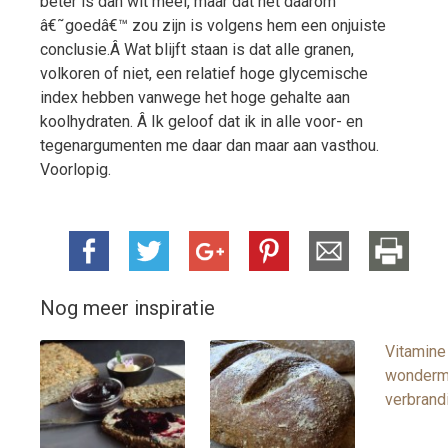
beter is dan wit meel, maar dat het daarom
â€˜goedâ€™ zou zijn is volgens hem een onjuiste
conclusie.Â Wat blijft staan is dat alle granen,
volkoren of niet, een relatief hoge glycemische
index hebben vanwege het hoge gehalte aan
koolhydraten. Â Ik geloof dat ik in alle voor- en
tegenargumenten me daar dan maar aan vasthou.
Voorlopig.
Nog meer inspiratie
Vitamine
wonderm
verbrand