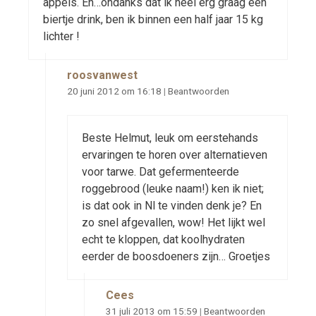
appels. En…ondanks dat ik heel erg graag een
biertje drink, ben ik binnen een half jaar 15 kg
lichter !
roosvanwest
20 juni 2012 om 16:18
|
Beantwoorden
Beste Helmut, leuk om eerstehands
ervaringen te horen over alternatieven
voor tarwe. Dat gefermenteerde
roggebrood (leuke naam!) ken ik niet;
is dat ook in Nl te vinden denk je? En
zo snel afgevallen, wow! Het lijkt wel
echt te kloppen, dat koolhydraten
eerder de boosdoeners zijn… Groetjes
Cees
31 juli 2013 om 15:59
|
Beantwoorden