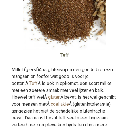
Teff
Millet (gierst)Â is glutenvrij en een goede bron van
mangaan en fosfor wat goed is voor je
botten.Â
Teff
Â is ook in opkomst, een soort millet
met een zoetere smaak met veel ijzer en kalk.
Hoewel teff welÂ
gluten
Â bevat, is het wel geschikt
voor mensen metÂ
coeliakie
Â (glutenintolerantie),
aangezien het niet de schadelijke glutenfractie
bevat. Daarnaast bevat teff veel meer langzaam
verteerbare, complexe koolhydraten dan andere