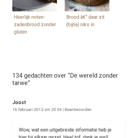
Heerlijk noten-
Brood â€“ daar zit
zadenbrood zonder
(bijna) niks in
gluten
134 gedachten over “
De wereld zonder
tarwe
”
Joost
16 februari 2012 om 20:36
|
Beantwoorden
Wow, wat een uitgebreide informatie heb je
hier bij elkaar gezet. Heel tof, dank je wel!