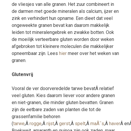
de vliesjes van alle granen. Het zuur combineert in
de darmen met goede mineralen als calcium, ijzer en
zink en verhindert hun opname. Een dieet dat veel
ongeweekte granen bevat kan daarom makkelijk
leiden tot mineralengebrek en zwakke botten. Ook
de moeilijk verteerbare gluten worden door weken
afgebroken tot kleinere moleculen die makkelijker
opneembaar zijn. Lees
hier
meer over het weken van
granen.
Glutenvrij
Vooral de ver doorveredelde tarwe bevatÂ relatief
veel gluten. Kies daarom liever voor andere granen
en niet-granen, die minder gluten bevatten. Granen
zijn de eetbare zaden van planten die tot de
grassenfamilie behoren
(
tarwe
,Â
rogge
,Â
rijst
,Â
gerst
,Â
spelt
,Â
maÃ¯s
,Â
haver
Â en
Boekweit, amaranth en quinoa zijn ook zaden, maar