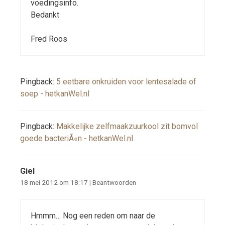
voedingsinfo.
Bedankt
Fred Roos
Pingback:
5 eetbare onkruiden voor lentesalade of
soep - hetkanWel.nl
Pingback:
Makkelijke zelfmaakzuurkool zit bomvol
goede bacteriÃ«n - hetkanWel.nl
Giel
18 mei 2012 om 18:17
|
Beantwoorden
Hmmm… Nog een reden om naar de