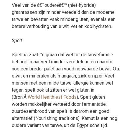
Veel van de â€˜oudereâ€™ (niet-hybride)
graanrassen zijn minder veredeld dan de moderne
tarwe en bevatten vaak minder gluten, evenals een
betere verhouding van eiwit, vet en koolhydraten.
Spelt
Spelt is zoâ€™n graan dat wel tot de tarwefamilie
behoort, maar veel minder veredeld is en daarom
nog een breder palet aan voedingswaarde bevat. O.a.
eiwit en mineralen als mangaan, zink en ijzer. Veel
mensen met een milde tarwe-allergie kunnen wel
tegen spelt ook al zitten er wel gluten in
(Bron:Â
World Healthiest Foods
). Spelt gluten
worden makkelijker verteerd door fermentatie;
zuurdesembrood van spelt is daarom een goed
alternatief (Nourishing traditions). Kamut is een nog
oudere variant van tarwe, uit de Egyptische tijd.