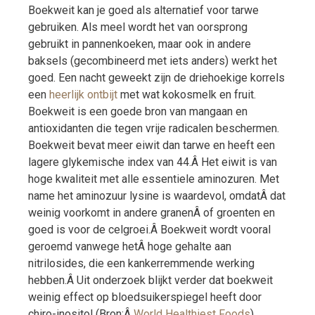
Boekweit kan je goed als alternatief voor tarwe
gebruiken. Als meel wordt het van oorsprong
gebruikt in pannenkoeken, maar ook in andere
baksels (gecombineerd met iets anders) werkt het
goed. Een nacht geweekt zijn de driehoekige korrels
een
heerlijk ontbijt
met wat kokosmelk en fruit.
Boekweit is een goede bron van mangaan en
antioxidanten die tegen vrije radicalen beschermen.
Boekweit bevat meer eiwit dan tarwe en heeft een
lagere glykemische index van 44.Â Het eiwit is van
hoge kwaliteit met alle essentiele aminozuren. Met
name het aminozuur lysine is waardevol, omdatÂ dat
weinig voorkomt in andere granenÂ of groenten en
goed is voor de celgroei.Â Boekweit wordt vooral
geroemd vanwege hetÂ hoge gehalte aan
nitrilosides, die een kankerremmende werking
hebben.Â Uit onderzoek blijkt verder dat boekweit
weinig effect op bloedsuikerspiegel heeft door
chiro-inositol (Bron:Â
World Healthiest Foods
).