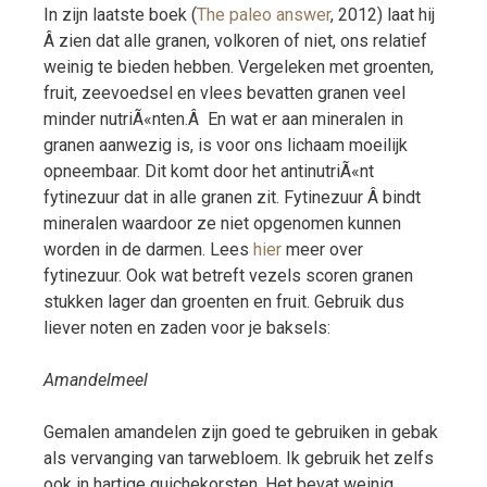
In zijn laatste boek (
The paleo answer
, 2012) laat hij
Â zien dat alle granen, volkoren of niet, ons relatief
weinig te bieden hebben. Vergeleken met groenten,
fruit, zeevoedsel en vlees bevatten granen veel
minder nutriÃ«nten.Â En wat er aan mineralen in
granen aanwezig is, is voor ons lichaam moeilijk
opneembaar. Dit komt door het antinutriÃ«nt
fytinezuur dat in alle granen zit. Fytinezuur Â bindt
mineralen waardoor ze niet opgenomen kunnen
worden in de darmen. Lees
hier
meer over
fytinezuur. Ook wat betreft vezels scoren granen
stukken lager dan groenten en fruit. Gebruik dus
liever noten en zaden voor je baksels:
Amandelmeel
Gemalen amandelen zijn goed te gebruiken in gebak
als vervanging van tarwebloem. Ik gebruik het zelfs
ook in hartige quichekorsten. Het bevat weinig