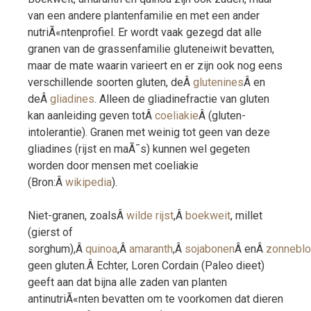
van een andere plantenfamilie en met een ander
nutriÃ«ntenprofiel. Er wordt vaak gezegd dat alle
granen van de grassenfamilie gluteneiwit bevatten,
maar de mate waarin varieert en er zijn ook nog eens
verschillende soorten gluten, deÂ
glutenines
Â en
deÂ
gliadines
. Alleen de gliadinefractie van gluten
kan aanleiding geven totÂ
coeliakie
Â (gluten-
intolerantie). Granen met weinig tot geen van deze
gliadines (rijst en maÃ¯s) kunnen wel gegeten
worden door mensen met coeliakie
(Bron:Â
wikipedia
).
Niet-granen, zoalsÂ
wilde rijst
,Â
boekweit
, millet
(gierst of
sorghum),Â
quinoa
,Â
amaranth
,Â
sojabonen
Â enÂ
zonneblo
geen gluten.Â Echter, Loren Cordain (Paleo dieet)
geeft aan dat bijna alle zaden van planten
antinutriÃ«nten bevatten om te voorkomen dat dieren