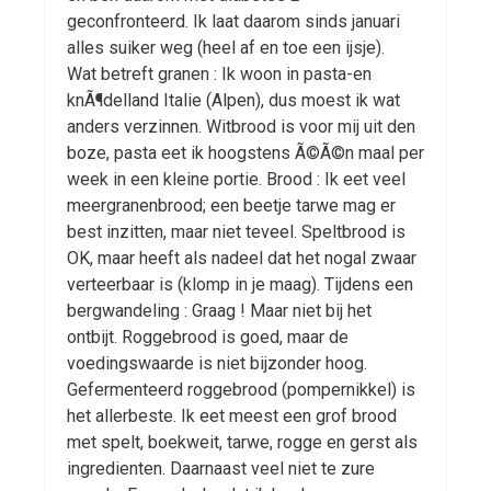
geconfronteerd. Ik laat daarom sinds januari
alles suiker weg (heel af en toe een ijsje).
Wat betreft granen : Ik woon in pasta-en
knÃ¶delland Italie (Alpen), dus moest ik wat
anders verzinnen. Witbrood is voor mij uit den
boze, pasta eet ik hoogstens Ã©Ã©n maal per
week in een kleine portie. Brood : Ik eet veel
meergranenbrood; een beetje tarwe mag er
best inzitten, maar niet teveel. Speltbrood is
OK, maar heeft als nadeel dat het nogal zwaar
verteerbaar is (klomp in je maag). Tijdens een
bergwandeling : Graag ! Maar niet bij het
ontbijt. Roggebrood is goed, maar de
voedingswaarde is niet bijzonder hoog.
Gefermenteerd roggebrood (pompernikkel) is
het allerbeste. Ik eet meest een grof brood
met spelt, boekweit, tarwe, rogge en gerst als
ingredienten. Daarnaast veel niet te zure