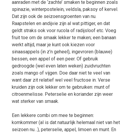
aanraden met de ‘zachte’ smaken te beginnen zoals
spinazie, winterpostelein, veldsla, paksoy of kervel.
Dat zijn ook de seizoensgroenten van nu.
Raapstelen en andijvie zijn al wat pittiger, en dat
geldt straks ook voor rucola of radijsloof etc. Voeg
fruit toe om de smaak lekker te maken; een banaan
werkt altijd, maar je kunt ook kiezen voor
sinaasappels (in z’n geheel), ingevroren (blauwe)
bessen, een appel of een peer. Of gebruik
gedroogde (wel even laten weken) zuidvruchten
zoals mango of vijgen. Doe daar niet te veel van
want daar zit relatief wel veel fructose in. Verse
kruiden zijn ook lekker om te gebruiken: munt of
citroenmelisse. Peterselie en koriander zijn weer
wat sterker van smaak.
Een lekkere combi om mee te beginnen:
komkommer (al is dat natuurlijk helemaal niet van het
seizoen nu…), peterselie, appel, limoen en munt. En