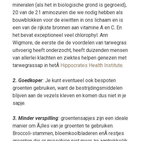
mineralen (als het in biologische grond is gegroeid),
20 van de 21 aminozuren die we nodig hebben als
bouwblokken voor de eiwitten in ons lichaam en is
een van de rijkste bronnen aan vitamine A en C. En
het bevat exceptioneel veel chlorophyl. Ann
Wigmore, de eerste die de voordelen van tarwegras
uitvoerig heeft onderzocht, heeft duizenden mensen
van allerlei klachten en ziektes helpen genezen met
tarwegrassap in hetÂ
Hippocrates Health Institute
.
2. Goedkoper
:
Je kunt eventueel ook bespoten
groenten gebruiken, want de bestrijdingsmiddelen
blijven aan de vezels kleven en komen dus niet in je
sapje.
3. Minder verspilling
:
groentensapjes zijn een ideale
manier om Ã¡lles van je groenten te gebruiken.
Broccoli-stammen, bloemkoolbladeren enÂ restjes
groenten die er misschien niet meer zo aantrekkelijk