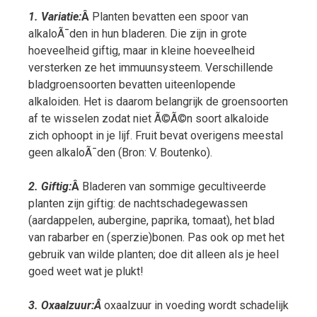
1. Variatie:
Â
Planten bevatten een spoor van
alkaloÃ¯den in hun bladeren. Die zijn in grote
hoeveelheid giftig, maar in kleine hoeveelheid
versterken ze het immuunsysteem. Verschillende
bladgroensoorten bevatten uiteenlopende
alkaloiden. Het is daarom belangrijk de groensoorten
af te wisselen zodat niet Ã©Ã©n soort alkaloide
zich ophoopt in je lijf. Fruit bevat overigens meestal
geen alkaloÃ¯den (Bron: V. Boutenko).
2. Giftig:
Â
Bladeren van sommige gecultiveerde
planten zijn giftig: de nachtschadegewassen
(aardappelen, aubergine, paprika, tomaat), het blad
van rabarber en (sperzie)bonen. Pas ook op met het
gebruik van wilde planten; doe dit alleen als je heel
goed weet wat je plukt!
3. Oxaalzuur:Â
oxaalzuur in voeding wordt schadelijk