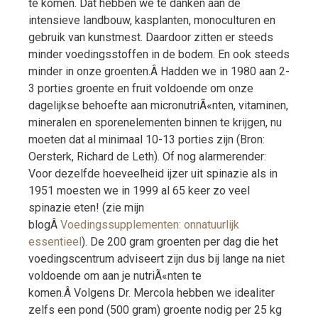
te komen. Dat hebben we te danken aan de
intensieve landbouw, kasplanten, monoculturen en
gebruik van kunstmest. Daardoor zitten er steeds
minder voedingsstoffen in de bodem. En ook steeds
minder in onze groenten.Â Hadden we in 1980 aan 2-
3 porties groente en fruit voldoende om onze
dagelijkse behoefte aan micronutriÃ«nten, vitaminen,
mineralen en sporenelementen binnen te krijgen, nu
moeten dat al minimaal 10-13 porties zijn (Bron:
Oersterk, Richard de Leth). Of nog alarmerender:
Voor dezelfde hoeveelheid ijzer uit spinazie als in
1951 moesten we in 1999 al 65 keer zo veel
spinazie eten! (zie mijn
blogÂ
Voedingssupplementen: onnatuurlijk
essentieel
). De 200 gram groenten per dag die het
voedingscentrum adviseert zijn dus bij lange na niet
voldoende om aan je nutriÃ«nten te
komen.Â Volgens Dr. Mercola hebben we idealiter
zelfs een pond (500 gram) groente nodig per 25 kg