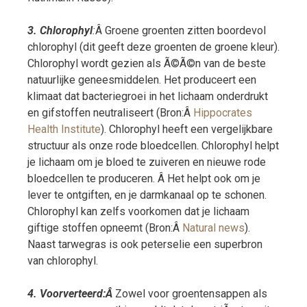
3. Chlorophyl
:
Â Groene groenten zitten boordevol
chlorophyl (dit geeft deze groenten de groene kleur).
Chlorophyl wordt gezien als Ã©Ã©n van de beste
natuurlijke geneesmiddelen. Het produceert een
klimaat dat bacteriegroei in het lichaam onderdrukt
en gifstoffen neutraliseert (Bron:Â
Hippocrates
Health Institute
). Chlorophyl heeft een vergelijkbare
structuur als onze rode bloedcellen. Chlorophyl helpt
je lichaam om je bloed te zuiveren en nieuwe rode
bloedcellen te produceren. Â Het helpt ook om je
lever te ontgiften, en je darmkanaal op te schonen.
Chlorophyl kan zelfs voorkomen dat je lichaam
giftige stoffen opneemt (Bron:Â
Natural news
).
Naast tarwegras is ook peterselie een superbron
van chlorophyl.
4. Voorverteerd:Â
Zowel voor groentensappen als