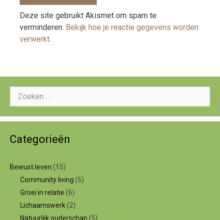
Deze site gebruikt Akismet om spam te
verminderen.
Bekijk hoe je reactie gegevens worden
verwerkt
.
Zoeken
naar:
Categorieën
Bewust leven
(15)
Community living
(5)
Groei in relatie
(6)
Lichaamswerk
(2)
Natuurlijk ouderschap
(5)