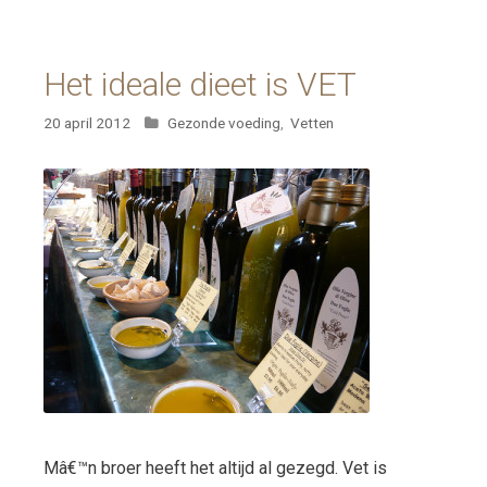
Het ideale dieet is VET
Categorieën
20 april 2012
Gezonde voeding
,
Vetten
Mâ€™n broer heeft het altijd al gezegd. Vet is