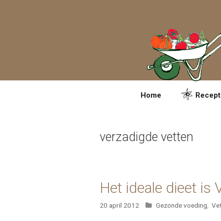
Spring
naar
inhoud
Home
Recept
verzadigde vetten
Het ideale dieet is
Categorieën
20 april 2012
Gezonde voeding
,
Ve