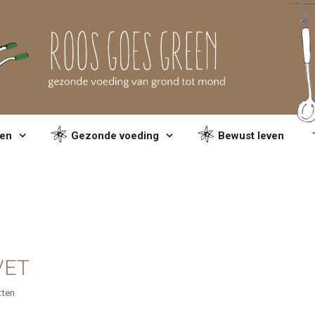
en
Gezonde voeding
Bewust leven
 VET
tten