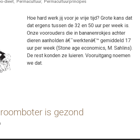
eo-dieet
,
Permacultuur
,
Permacultuurprincipes
Hoe hard werk jij voor je vrije tijd? Grote kans dat
dat ergens tussen de 32 en 50 uur per week is.
Onze voorouders die in bananenrokjes achter
dieren aanholden â€˜werktenâ€™ gemiddeld 17
uur per week (Stone age economics, M. Sahlins).
De rest konden ze luieren. Vooruitgang noemen
we dat.
 roomboter is gezond
n