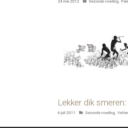
Categorieën
24 mei 2012
Gezonde voeding
,
Pal
Lekker dik smeren:
Categorieën
6 juli 2011
Gezonde voeding
,
Vette