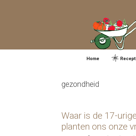
Spring
naar
inhoud
Home
Recept
gezondheid
Waar is de 17-urig
planten ons onze vr