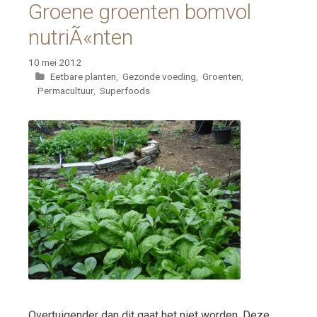
Groene groenten bomvol
nutriÃ«nten
10 mei 2012
Categorieën
Eetbare planten
,
Gezonde voeding
,
Groenten
,
Permacultuur
,
Superfoods
Overtuigender dan dit gaat het niet worden. Deze