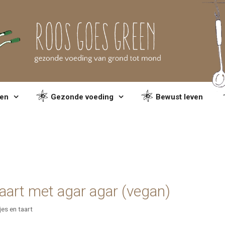
en
Gezonde voeding
Bewust leven
art met agar agar (vegan)
jes en taart