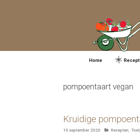
Spring
naar
inhoud
Home
Recept
pompoentaart vegan
Kruidige pompoenta
Categorieën
10 september 2020
Recepten
,
Toet