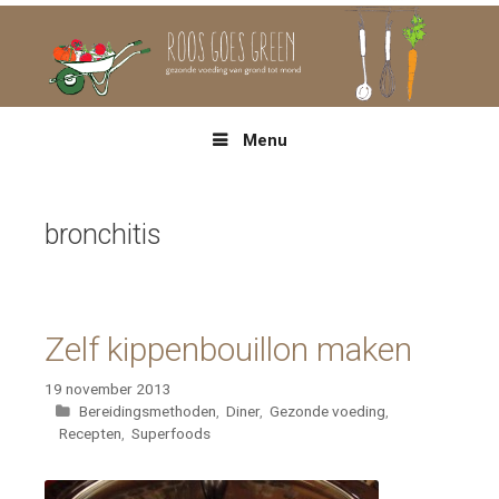
Spring
naar
inhoud
Menu
bronchitis
Zelf kippenbouillon maken
19 november 2013
Categorieën
Bereidingsmethoden
,
Diner
,
Gezonde voeding
,
Recepten
,
Superfoods