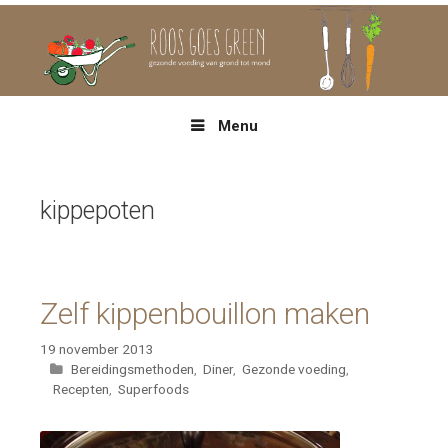
Spring
naar
inhoud
Menu
kippepoten
Zelf kippenbouillon maken
19 november 2013
Categorieën
Bereidingsmethoden
,
Diner
,
Gezonde voeding
,
Recepten
,
Superfoods