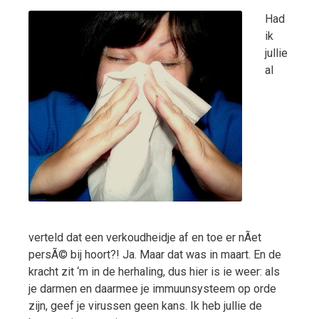
Had
ik
jullie
al
verteld dat een verkoudheidje af en toe er nÃ­et
persÃ© bij hoort?! Ja. Maar dat was in maart. En de
kracht zit ‘m in de herhaling, dus hier is ie weer: als
je darmen en daarmee je immuunsysteem op orde
zijn, geef je virussen geen kans. Ik heb jullie de