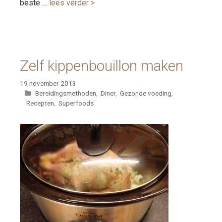
beste …
lees verder >
Zelf kippenbouillon maken
19 november 2013
Categorieën
Bereidingsmethoden
,
Diner
,
Gezonde voeding
,
Recepten
,
Superfoods