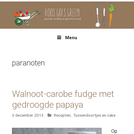
Spring
naar
inhoud
Menu
paranoten
Walnoot-carobe fudge met
gedroogde papaya
Categorieën
3 december 2013
Recepten
,
Tussendoortjes en cake
Op