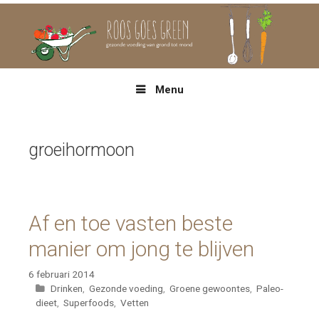
Spring
naar
inhoud
Menu
groeihormoon
Af en toe vasten beste
manier om jong te blijven
6 februari 2014
Categorieën
Drinken
,
Gezonde voeding
,
Groene gewoontes
,
Paleo-
dieet
,
Superfoods
,
Vetten