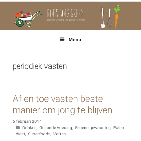
Spring
naar
inhoud
Menu
periodiek vasten
Af en toe vasten beste
manier om jong te blijven
6 februari 2014
Categorieën
Drinken
,
Gezonde voeding
,
Groene gewoontes
,
Paleo-
dieet
,
Superfoods
,
Vetten