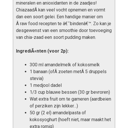
mineralen en anioxidanten in de zaadjes!
ChiazaadÂ kan veel vocht opnemen en vormt
dan een soort gelei. Een handige manier om
Â raw food recepten te â€˜bindenâ€™. Zo kan je
desgewenst van een smoothie door toevoeging
van chia-zaad een soort pudding maken.
IngrediÃ«nten (voor 2p):
300 ml amandelmelk of kokosmelk
1 banaan (ofÂ zoeten metÂ 5 druppels
stevia)
1 medjool dadel
1/3 cup blauwe bessen (30 gr bevroren)
Wat extra fruit om te garneren (aardbeien
of perziken zijn lekker…)
50 gr (2 el) amandelpasta of
kokosyoghurt (hoeft niet, maar maakt het
extra romig)