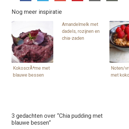
Nog meer inspiratie
Amandelmelk met
dadels, rozijnen en
chia-zaden
KokoscrÃªme met
Noten/vr
blauwe bessen
met kok
3 gedachten over “
Chia pudding met
blauwe bessen
”